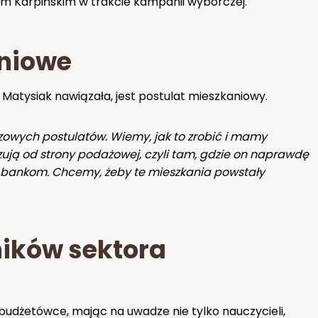
Karpińskim w trakcie kampanii wyborczej.
aniowe
atysiak nawiązała, jest postulat mieszkaniowy.
zowych postulatów. Wiemy, jak to zrobić i mamy
zują od strony podażowej, czyli tam, gdzie on naprawdę
i bankom. Chcemy, żeby te mieszkania powstały
ików sektora
budżetówce, mając na uwadze nie tylko nauczycieli,