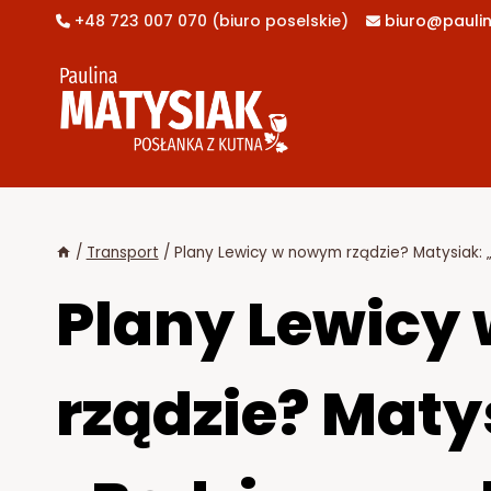
Przejdź
+48 723 007 070 (biuro poselskie)
biuro@paulin


do
treści
/
Transport
/
Plany Lewicy w nowym rządzie? Matysiak: 
Plany Lewicy
rządzie? Maty