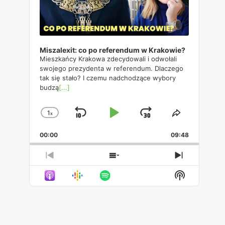
Miszalexit: co po referendum w Krakowie?
Mieszkańcy Krakowa zdecydowali i odwołali
swojego prezydenta w referendum. Dlaczego
tak się stało? I czemu nadchodzące wybory
budzą
[...]
1
x
Skip
Play
Jump
Change
Share
Playback
This
Backward
Pause
Forward
00:00
Rate
09:48
Episode
Previous
Show
Next
Episode
Episodes
Episode
Show
List
Podcast
Informatio