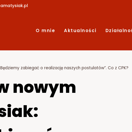
amatysiak.pl
O mnie
Aktualności
Działalno
„Będziemy zabiegać o realizację naszych postulatów”. Co z CPK?
 w nowym
siak: