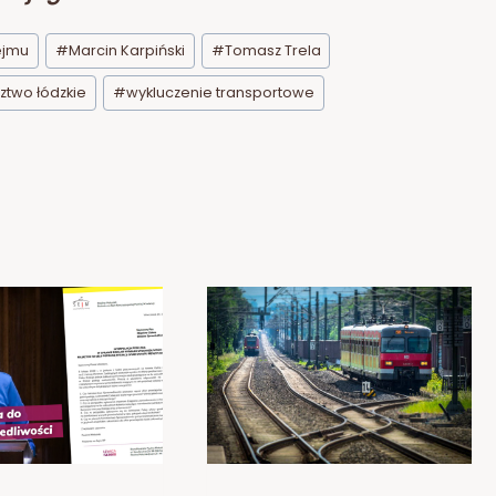
ejmu
#
Marcin Karpiński
#
Tomasz Trela
two łódzkie
#
wykluczenie transportowe