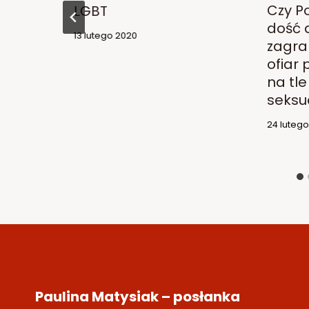
Czy Po
LGBT
dość 
13 lutego 2020
zagra
ofiar
na tle
seksu
24 luteg
Paulina Matysiak – posłanka