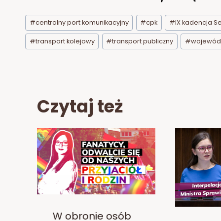
Tagi
#
centralny port komunikacyjny
#
cpk
#
IX kadencja S
wpisu:
#
transport kolejowy
#
transport publiczny
#
wojewódz
Czytaj też
W obronie osób