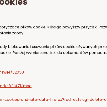
cookies
 dotyczące plików cookie, klikając powyższy przycisk. P
cofanie zgody.
dy blokowania i usuwania plików cookie używanych przez
 cookie. Poniżej wymieniono linki do dokumentów pomocni
answer/32050
ari/sfri11471/mac
ear-cookies-and-site-data-firefox?redirectslug=delete