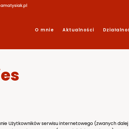
amatysiak.pl
O mnie
Aktualności
Działalno
ies
anie Użytkowników serwisu internetowego (zwanych dalej 