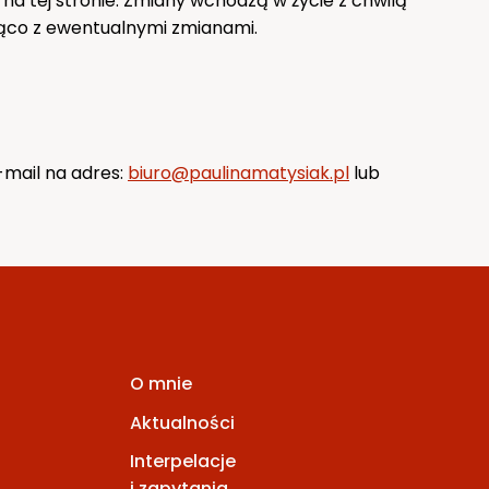
a tej stronie. Zmiany wchodzą w życie z chwilą
żąco z ewentualnymi zmianami.
-mail na adres:
biuro@paulinamatysiak.pl
lub
O mnie
Aktualności
Interpelacje
i zapytania