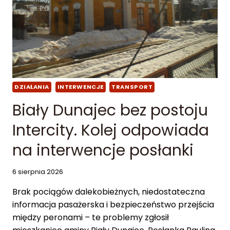
B
B
Ę
N
D
A
Z
I
W
E
Ó
.
Z
„
K
DZIAŁANIA
INTERWENCJE
TRANSPORT
Z
A
A
C
Biały Dunajec bez postoju
D
H
R
Z
Intercity. Kolej odpowiada
O
G
K
na interwencje posłanki
O
U
I
P
6 sierpnia 2026
O
Z
W
B
Brak pociągów dalekobieżnych, niedostateczna
A
Y
informacja pasażerska i bezpieczeństwo przejścia
N
T
I
między peronami – te problemy zgłosił
T
E