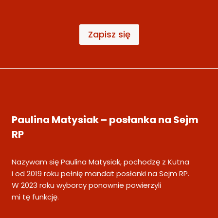
J
U
,
Zapisz się
K
T
Ó
R
Y
N
I
E
Paulina Matysiak – posłanka na Sejm
Z
RP
O
S
T
Nazywam się Paulina Matysiak, pochodzę z Kutna
A
i od 2019 roku pełnię mandat posłanki na Sejm RP.
W
W 2023 roku wyborcy ponownie powierzyli
I
mi tę funkcję.
A
N