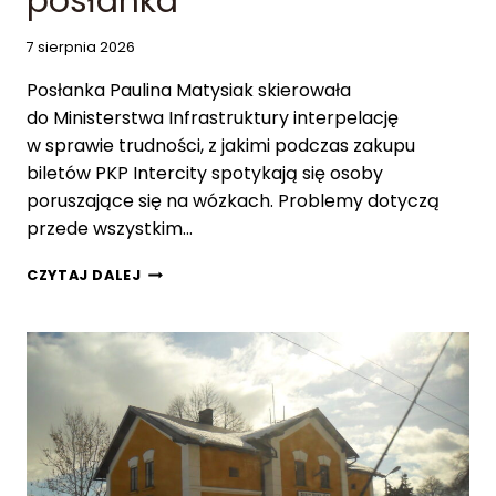
posłanka
S
T
7 sierpnia 2026
Y
C
Posłanka Paulina Matysiak skierowała
H
do Ministerstwa Infrastruktury interpelację
W
w sprawie trudności, z jakimi podczas zakupu
biletów PKP Intercity spotykają się osoby
K
O
poruszające się na wózkach. Problemy dotyczą
N
przede wszystkim…
S
U
P
CZYTAJ DALEJ
L
R
A
O
T
B
A
L
C
E
H
M
N
Y
I
O
E
S
Ó