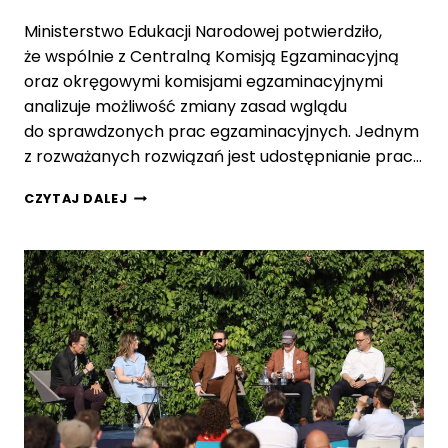
S
T
Ł
Ministerstwo Edukacji Narodowej potwierdziło,
A
A
T
że wspólnie z Centralną Komisją Egzaminacyjną
N
N
oraz okręgowymi komisjami egzaminacyjnymi
K
I
analizuje możliwość zmiany zasad wglądu
I
E
do sprawdzonych prac egzaminacyjnych. Jednym
J
C
z rozważanych rozwiązań jest udostępnianie prac…
H
W
E
CZYTAJ DALEJ
I
G
L
Z
I
A
.
M
M
I
I
N
N
D
I
O
S
T
W
E
G
R
L