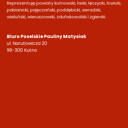
I
Reprezentuję powiaty kutnowski, łaski, łęczycki, łowicki,
K
pabianicki, pajęczański, poddębicki, sieradzki,
O
wieluński, wieruszowski, zduńskowolski i zgierski.
G
O
Z
Biuro Poselskie Pauliny Matysiak
T
ul. Narutowicza 20
Y
99-300 Kutno
Ł
U