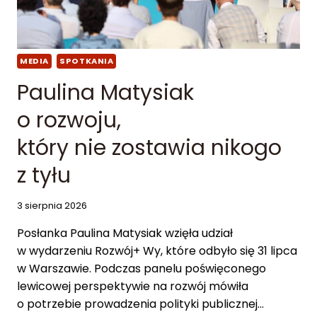
S
Ą
T
D
W
U
O
O
N
N
MEDIA
SPOTKANIA
I
L
Paulina Matysiak
E
I
N
o rozwoju,
P
E
L
.
który nie zostawia nikogo
A
M
N
E
z tyłu
U
N
J
A
E
N
3 sierpnia 2026
N
A
O
L
Posłanka Paulina Matysiak wzięła udział
W
I
w wydarzeniu Rozwój+ Wy, które odbyło się 31 lipca
Y
Z
w Warszawie. Podczas panelu poświęconego
C
U
H
lewicowej perspektywie na rozwój mówiła
J
G
E
o potrzebie prowadzenia polityki publicznej…
W
C