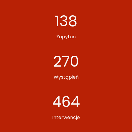
1
138
3
8
Zapytań
2
270
7
0
Wystąpień
4
464
6
4
Interwencje