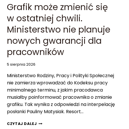
Grafik może zmienić się
T
S
O
Ł
w ostatniej chwili.
J
A
U
N
Ministerstwo nie planuje
I
K
N
A
nowych gwarancji dla
T
E
pracowników
R
C
I
5 sierpnia 2026
T
Ministerstwo Rodziny, Pracy i Polityki Społecznej
Y
.
nie zamierza wprowadzać do Kodeksu pracy
K
minimalnego terminu, z jakim pracodawca
O
musiałby poinformować pracownika o zmianie
L
grafiku. Tak wynika z odpowiedzi na interpelację
E
J
posłanki Pauliny Matysiak. Resort…
O
D
G
CZYTAJ DALEJ
P
R