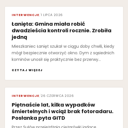
INTERWENCJE
/
1 LIPCA 2026
Łanięta: Gmina miała robić
dwadzieścia kontroli rocznie. Zrobiła
jedną
Mieszkaniec Łanięt szukał w ciągu doby chwili, kiedy
mógł bezpiecznie otworzyć okno. Dym z sąsiednich
kominów unosił się praktycznie bez przerwy…
CZYTAJ WIĘCEJ
INTERWENCJE
/
26 CZERWCA 2026
Piętnaście lat, kilka wypadków
śmiertelnych i wciąż brak fotoradaru.
Posłanka pyta GITD
Przez Sułów przejeżdżają ciężarówki jadące