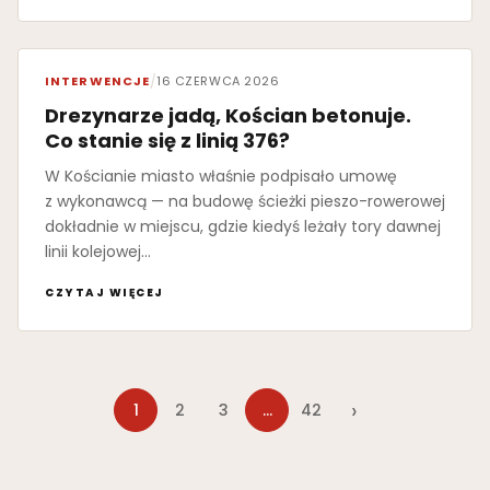
INTERWENCJE
/
16 CZERWCA 2026
Drezynarze jadą, Kościan betonuje.
Co stanie się z linią 376?
W Kościanie miasto właśnie podpisało umowę
z wykonawcą — na budowę ścieżki pieszo-rowerowej
dokładnie w miejscu, gdzie kiedyś leżały tory dawnej
linii kolejowej…
CZYTAJ WIĘCEJ
›
1
2
3
…
42