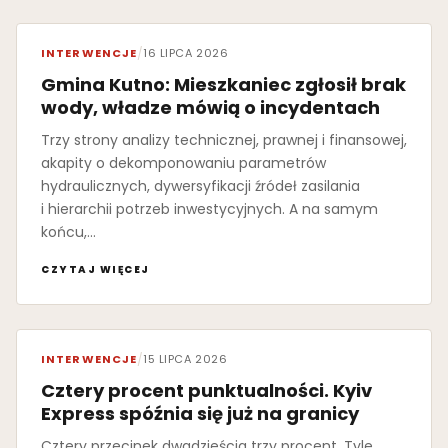
INTERWENCJE
/
16 LIPCA 2026
Gmina Kutno: Mieszkaniec zgłosił brak
wody, władze mówią o incydentach
Trzy strony analizy technicznej, prawnej i finansowej,
akapity o dekomponowaniu parametrów
hydraulicznych, dywersyfikacji źródeł zasilania
i hierarchii potrzeb inwestycyjnych. A na samym
końcu,…
CZYTAJ WIĘCEJ
INTERWENCJE
/
15 LIPCA 2026
Cztery procent punktualności. Kyiv
Express spóźnia się już na granicy
Cztery przecinek dwadzieścia trzy procent. Tyle