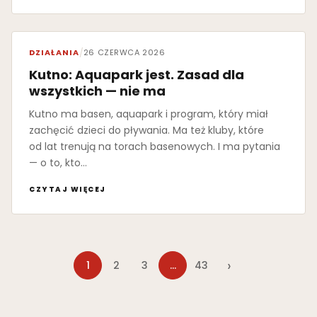
DZIAŁANIA
/
26 CZERWCA 2026
Kutno: Aquapark jest. Zasad dla
wszystkich — nie ma
Kutno ma basen, aquapark i program, który miał
zachęcić dzieci do pływania. Ma też kluby, które
od lat trenują na torach basenowych. I ma pytania
— o to, kto…
CZYTAJ WIĘCEJ
›
1
2
3
…
43