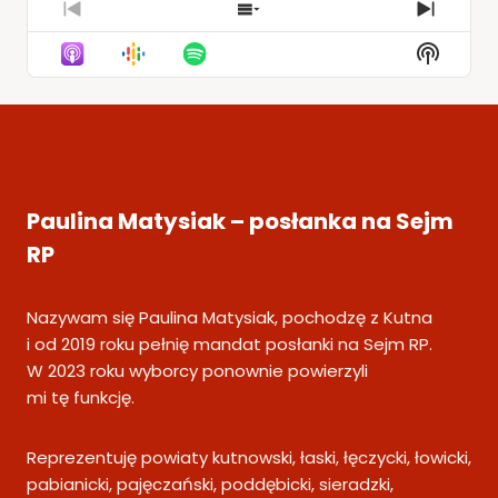
Previous
Show
Next
Episode
Episodes
Episod
Show
List
Podcas
Informa
Paulina Matysiak – posłanka na Sejm
RP
Nazywam się Paulina Matysiak, pochodzę z Kutna
i od 2019 roku pełnię mandat posłanki na Sejm RP.
W 2023 roku wyborcy ponownie powierzyli
mi tę funkcję.
Reprezentuję powiaty kutnowski, łaski, łęczycki, łowicki,
pabianicki, pajęczański, poddębicki, sieradzki,