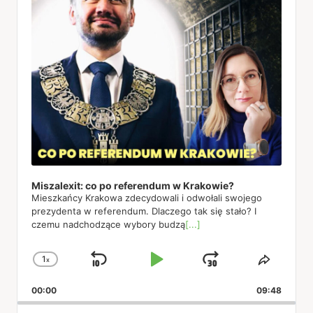
Miszalexit: co po referendum w Krakowie?
Mieszkańcy Krakowa zdecydowali i odwołali swojego
prezydenta w referendum. Dlaczego tak się stało? I
czemu nadchodzące wybory budzą
[...]
1
x
Skip
Play
Jump
Change
Share
Playback
This
Backward
Pause
Forward
00:00
Rate
09:48
Episod