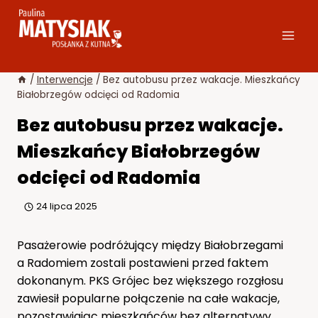
Przejdź
do
treści
/
Interwencje
/
Bez autobusu przez wakacje. Mieszkańcy
Białobrzegów odcięci od Radomia
Bez autobusu przez wakacje.
Mieszkańcy Białobrzegów
odcięci od Radomia
24 lipca 2025
Pasażerowie podróżujący między Białobrzegami
a Radomiem zostali postawieni przed faktem
dokonanym. PKS Grójec bez większego rozgłosu
zawiesił popularne połączenie na całe wakacje,
pozostawiając mieszkańców bez alternatywy