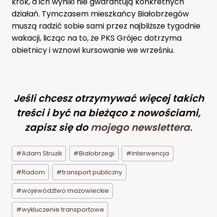
krok, a ich wyniki nie gwarantują konkretnych
działań. Tymczasem mieszkańcy Białobrzegów
muszą radzić sobie sami przez najbliższe tygodnie
wakacji, licząc na to, że PKS Grójec dotrzyma
obietnicy i wznowi kursowanie we wrześniu.
Jeśli chcesz otrzymywać więcej takich
treści i być na bieżąco z nowościami,
zapisz się do
mojego newslettera
.
Tagi
#
Adam Struzik
#
Białobrzegi
#
interwencja
wpisu:
#
Radom
#
transport publiczny
#
województwo mazowieckie
#
wykluczenie transportowe