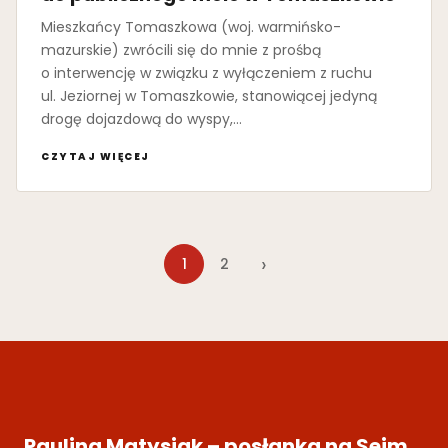
Mieszkańcy Tomaszkowa (woj. warmińsko-
mazurskie) zwrócili się do mnie z prośbą
o interwencję w związku z wyłączeniem z ruchu
ul. Jeziornej w Tomaszkowie, stanowiącej jedyną
drogę dojazdową do wyspy,…
CZYTAJ WIĘCEJ
›
1
2
Paulina Matysiak – posłanka na Sejm