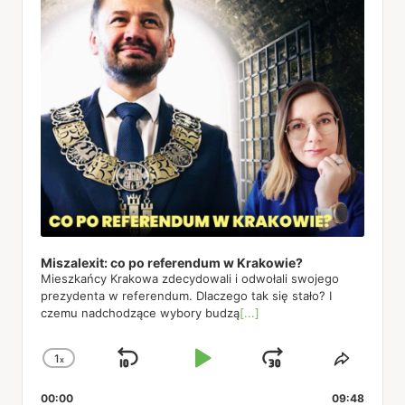
Miszalexit: co po referendum w Krakowie?
Mieszkańcy Krakowa zdecydowali i odwołali swojego
prezydenta w referendum. Dlaczego tak się stało? I
czemu nadchodzące wybory budzą
[...]
1
x
Skip
Play
Jump
Change
Share
Playback
This
Backward
Pause
Forward
00:00
Rate
09:48
Episod