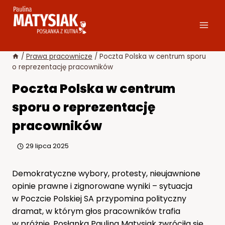
Przejdź
do
treści
/
Prawa pracownicze
/
Poczta Polska w centrum sporu
o reprezentację pracowników
Poczta Polska w centrum
sporu o reprezentację
pracowników
29 lipca 2025
Demokratyczne wybory, protesty, nieujawnione
opinie prawne i zignorowane wyniki – sytuacja
w Poczcie Polskiej SA przypomina polityczny
dramat, w którym głos pracowników trafia
w próżnię. Posłanka Paulina Matysiak zwróciła się