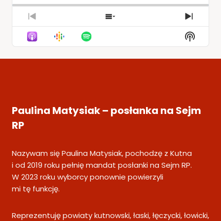
Previous
Show
Next
Episode
Episodes
Episod
Show
List
Podcas
Informa
Paulina Matysiak – posłanka na Sejm
RP
Nazywam się Paulina Matysiak, pochodzę z Kutna
i od 2019 roku pełnię mandat posłanki na Sejm RP.
W 2023 roku wyborcy ponownie powierzyli
mi tę funkcję.
Reprezentuję powiaty kutnowski, łaski, łęczycki, łowicki,