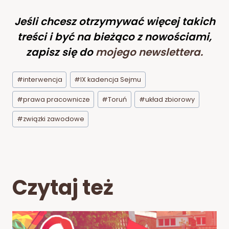
Jeśli chcesz otrzymywać więcej takich
treści i być na bieżąco z nowościami,
zapisz się do
mojego newslettera
.
Tagi
#
interwencja
#
IX kadencja Sejmu
wpisu:
#
prawa pracownicze
#
Toruń
#
układ zbiorowy
#
związki zawodowe
Czytaj też