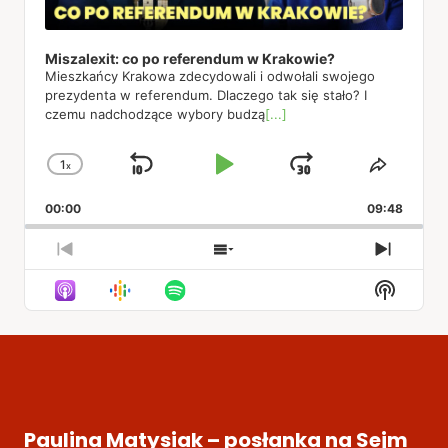
Miszalexit: co po referendum w Krakowie?
Mieszkańcy Krakowa zdecydowali i odwołali swojego
prezydenta w referendum. Dlaczego tak się stało? I
czemu nadchodzące wybory budzą
[...]
1
x
Skip
Play
Jump
Change
Share
Playback
This
Backward
Pause
Forward
00:00
Rate
09:48
Episod
Previous
Show
Next
Episode
Episodes
Episod
Show
List
Podcas
Informa
Paulina Matysiak – posłanka na Sejm