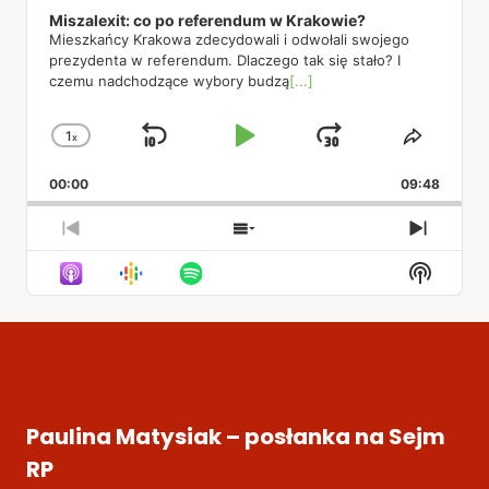
Miszalexit: co po referendum w Krakowie?
Mieszkańcy Krakowa zdecydowali i odwołali swojego
prezydenta w referendum. Dlaczego tak się stało? I
czemu nadchodzące wybory budzą
[...]
1
x
Skip
Play
Jump
Change
Share
Playback
This
Backward
Pause
Forward
00:00
Rate
09:48
Episod
Previous
Show
Next
Episode
Episodes
Episod
Show
List
Podcas
Informa
Paulina Matysiak – posłanka na Sejm
RP