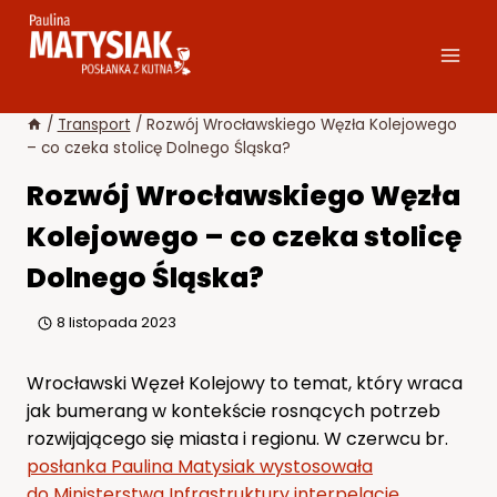
Przejdź
do
treści
/
Transport
/
Rozwój Wrocławskiego Węzła Kolejowego
– co czeka stolicę Dolnego Śląska?
Rozwój Wrocławskiego Węzła
Kolejowego – co czeka stolicę
Dolnego Śląska?
8 listopada 2023
Wrocławski Węzeł Kolejowy to temat, który wraca
jak bumerang w kontekście rosnących potrzeb
rozwijającego się miasta i regionu. W czerwcu br.
posłanka Paulina Matysiak wystosowała
do Ministerstwa Infrastruktury interpelację
,