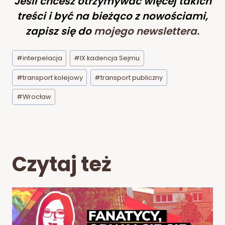
Jeśli chcesz otrzymywać więcej takich
treści i być na bieżąco z nowościami,
zapisz się do
mojego newslettera
.
Tagi
#
interpelacja
#
IX kadencja Sejmu
wpisu:
#
transport kolejowy
#
transport publiczny
#
Wrocław
Czytaj też