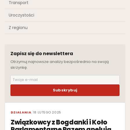
Transport
Uroczystości
Z regionu
Zapisz się do newslettera
Otrzymuj najnowsze analizy bezpośrednio na swoją
skrzynkę.
Subskrybuj
WYRÓŻNIONE
DZIAŁANIA
/
18 LUTEGO 2025
Związkowcy z Bogdanki i Koło
Parlamentarne Razem apelują