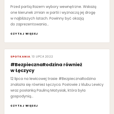
Przed partią Razem wybory wewnętrzne. Wskażą
one kierunek zmian w partii i wyznaczą jej drogę
w najbliższych latach. Powinny być okazją
do zaprezentowania…
CZYTAJ WIĘCEJ
SPOTKANIA
/
13 LIPCA 2022
#BezpiecznaRodzina również
w Łęczycy
12 lipca na lewicowej trasie #BezpiecznaRodzina
znalazła się również Łęczyca. Posłowie z klubu Lewicy
wraz posłanką Pauliną Matysiak, która była
gospodynią…
CZYTAJ WIĘCEJ