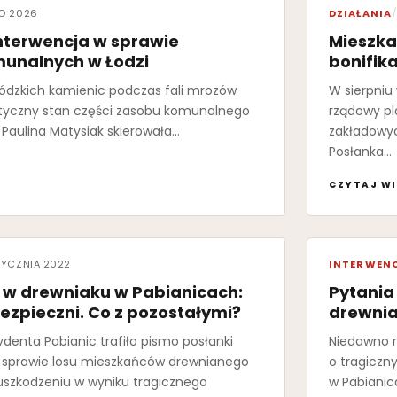
GO 2026
DZIAŁANIA
/
Interwencja w sprawie
Mieszka
unalnych w Łodzi
bonifik
łódzkich kamienic podczas fali mrozów
W sierpniu
tyczny stan części zasobu komunalnego
rządowy p
 Paulina Matysiak skierowała…
zakładowyc
Posłanka…
CZYTAJ WI
TYCZNIA 2022
INTERWEN
w drewniaku w Pabianicach:
Pytania
zpieczni. Co z pozostałymi?
drewni
denta Pabianic trafiło pismo posłanki
Niedawno r
w sprawie losu mieszkańców drewnianego
o tragicz
 uszkodzeniu w wyniku tragicznego
w Pabianic