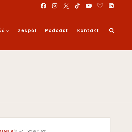
ść
Zespół
Podcast
Kontakt
AŁANIA
/
5 CZERWCA 2026