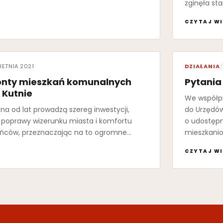
zginęła st
CZYTAJ WI
IETNIA 2021
DZIAŁANIA
/
onty mieszkań komunalnych
Pytania
 Kutnie
We współp
a od lat prowadzą szereg inwestycji,
do Urzędów
o poprawy wizerunku miasta i komfortu
o udostępn
ańców, przeznaczając na to ogromne…
mieszkanio
CZYTAJ WI