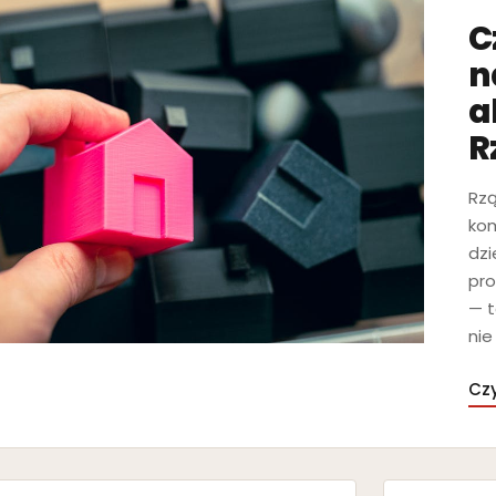
C
n
a
R
Rzą
kom
dzi
pro
— t
nie
Czy