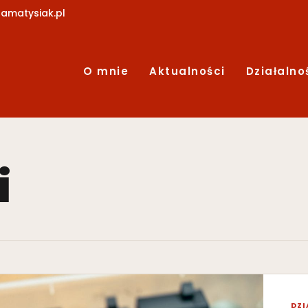
amatysiak.pl
O mnie
Aktualności
Działalno
i
DZI