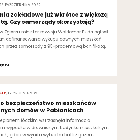
12 PAŹDZIERNIKA 2022
nia zakładowe już wkrótce z większą
atą. Czy samorządy skorzystają?
 w Zgierzu minister rozwoju Waldemar Buda ogłosił
lan dofinansowania wykupu dawnych mieszkań
h przez samorządy z 95-procentową bonifikatą.
ĘCEJ
CJE
/
17 GRUDNIA 2021
 o bezpieczeństwo mieszkańców
anych domów w Pabianicach
egionem łódzkim wstrząsnęła informacja
nym wypadku w drewnianym budynku mieszkalnym
ach, gdzie w wyniku wybuchu butli z gazem