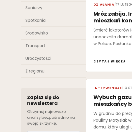
DZIAŁANIA
/
17 LUTE
Seniorzy
Mróz zabija. 
mieszkań kom
Spotkania
Śmierć lokatorów 
Środowisko
unaoczniła drama
w Polsce. Posłanka
Transport
Uroczystości
CZYTAJ WIĘCEJ
Z regionu
INTERWENCJE
/
13 S
Wybuch gazu 
Zapisz się do
newslettera
mieszkańcy be
Otrzymuj najnowsze
W grudniu do prezy
analizy bezpośrednio na
Pauliny Matysiak 
swoją skrzynkę.
domu, który uległ