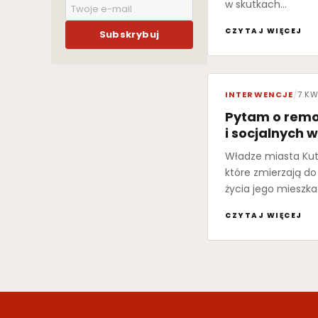
w skutkach…
CZYTAJ WIĘCEJ
Subskrybuj
INTERWENCJE
/
7 KW
Pytam o rem
i socjalnych w
Władze miasta Kutn
które zmierzają d
życia jego mieszk
CZYTAJ WIĘCEJ