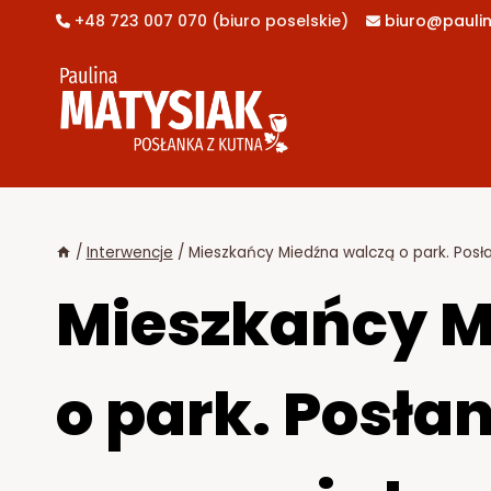
Przejdź
+48 723 007 070 (biuro poselskie)
biuro@paulin


do
treści
/
Interwencje
/
Mieszkańcy Miedźna walczą o park. Posła
Mieszkańcy M
o park. Posła