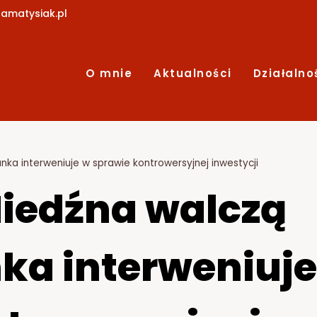
amatysiak.pl
O mnie
Aktualności
Działalno
nka interweniuje w sprawie kontrowersyjnej inwestycji
iedźna walczą
nka interweniuje