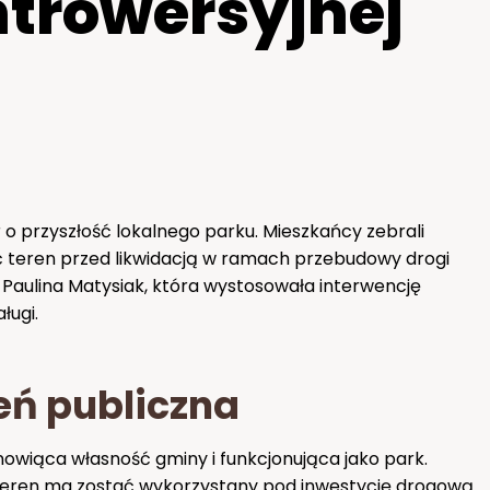
ntrowersyjnej
o przyszłość lokalnego parku. Mieszkańcy zebrali
ć teren przed likwidacją w ramach przebudowy drogi
 Paulina Matysiak, która wystosowała interwencję
ługi.
eń publiczna
nowiąca własność gminy i funkcjonująca jako park.
teren ma zostać wykorzystany pod inwestycję drogową.