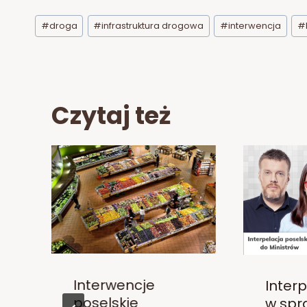
Tagi
#
droga
#
infrastruktura drogowa
#
interwencja
#
wpisu:
Czytaj też
Interwencje
Inter
poselskie
w spr