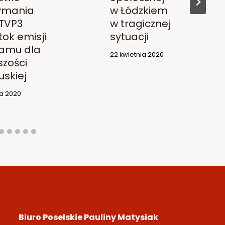
ymania
w Łódzkiem
 TVP3
w tragicznej
tok emisji
sytuacji
amu dla
22 kwietnia 2020
szości
uskiej
ia 2020
Biuro Poselskie Pauliny Matysiak