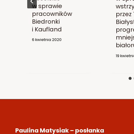
w sprawie
wstrz
pracowników
przez
Biedronki
Białys
i Kaufland
progr
mniej
6 kwietnia 2020
białor
19 kwietn
Paulina Matysiak – posłanka