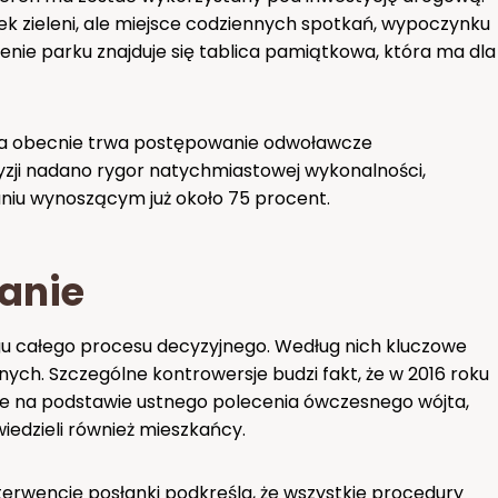
wek zieleni, ale miejsce codziennych spotkań, wypoczynku
renie parku znajduje się tablica pamiątkowa, która ma dla
, a obecnie trwa postępowanie odwoławcze
cyzji nadano rygor natychmiastowej wykonalności,
iu wynoszącym już około 75 procent.
anie
u całego procesu decyzyjnego. Według nich kluczowe
nych. Szczególne kontrowersje budzi fakt, że w 2016 roku
ie na podstawie ustnego polecenia ówczesnego wójta,
iedzieli również mieszkańcy.
erwencję posłanki podkreśla, że wszystkie procedury