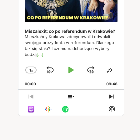
Miszalexit: co po referendum w Krakowie?
Mieszkańcy Krakowa zdecydowali i odwołali
swojego prezydenta w referendum. Dlaczego
tak się stało? I czemu nadchodzące wybory
budzą
[...]
1
x
Skip
Play
Jump
Change
Share
Playback
This
Backward
Pause
Forward
00:00
Rate
09:48
Episode
Previous
Show
Next
Episode
Episodes
Episode
Show
List
Podcast
Informatio