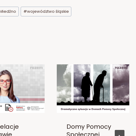
Miedźno
#
województwo śląskie
pelacje
Domy Pomocy
awie
Społecznej