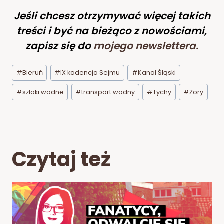
Jeśli chcesz otrzymywać więcej takich
treści i być na bieżąco z nowościami,
zapisz się do
mojego newslettera
.
Tagi
#
Bieruń
#
IX kadencja Sejmu
#
Kanał Śląski
wpisu:
#
szlaki wodne
#
transport wodny
#
Tychy
#
Żory
Czytaj też