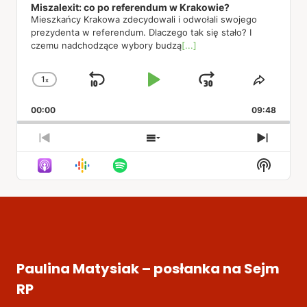
Miszalexit: co po referendum w Krakowie?
Mieszkańcy Krakowa zdecydowali i odwołali swojego
prezydenta w referendum. Dlaczego tak się stało? I
czemu nadchodzące wybory budzą
[...]
1
x
Skip
Play
Jump
Change
Share
Playback
This
Backward
Pause
Forward
00:00
Rate
09:48
Episod
Previous
Show
Next
Episode
Episodes
Episod
Show
List
Podcas
Informa
Paulina Matysiak – posłanka na Sejm
RP