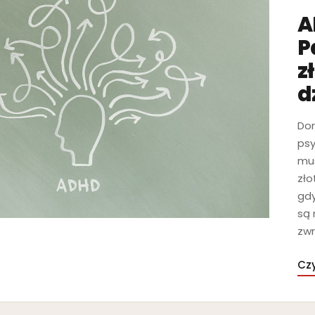
A
P
z
d
Dor
psy
mus
zło
gdy
są 
zwr
Czy