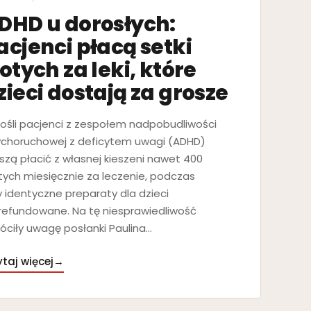
DHD u dorosłych:
acjenci płacą setki
łotych za leki, które
zieci dostają za grosze
ośli pacjenci z zespołem nadpobudliwości
choruchowej z deficytem uwagi (ADHD)
zą płacić z własnej kieszeni nawet 400
tych miesięcznie za leczenie, podczas
 identyczne preparaty dla dzieci
refundowane. Na tę niesprawiedliwość
óciły uwagę posłanki Paulina…
taj więcej
→