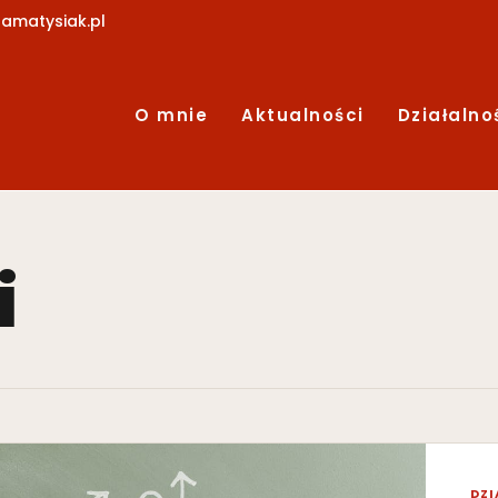
amatysiak.pl
O mnie
Aktualności
Działalno
i
DZI