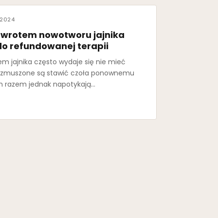
 2024
nawrotem nowotworu jajnika
do refundowanej terapii
m jajnika często wydaje się nie mieć
i zmuszone są stawić czoła ponownemu
m razem jednak napotykają…