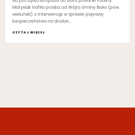
Na początku listopada do biura posłanki Pauliny
Matysiak trafiła prośba od Wójta Gminy Biała (pow.
wieluński) o interwencję w sprawie poprawy
bezpieczeństwa na drodze…
CZYTAJ WIĘCEJ