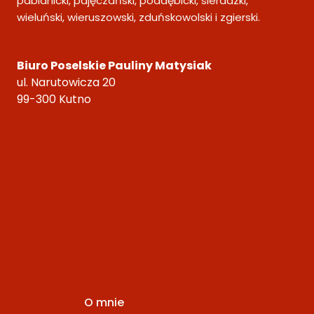
pabianicki, pajęczański, poddębicki, sieradzki,
wieluński, wieruszowski, zduńskowolski i zgierski.
Biuro Poselskie Pauliny Matysiak
ul. Narutowicza 20
99-300 Kutno
O mnie