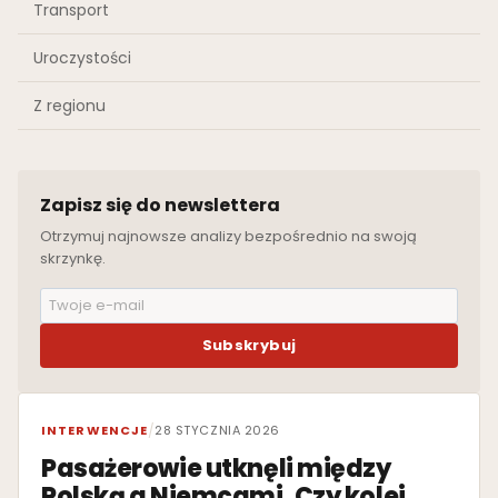
Transport
Uroczystości
Z regionu
Zapisz się do newslettera
Otrzymuj najnowsze analizy bezpośrednio na swoją
skrzynkę.
Subskrybuj
WYRÓŻNIONE
INTERWENCJE
/
28 STYCZNIA 2026
Pasażerowie utknęli między
Polską a Niemcami. Czy kolej