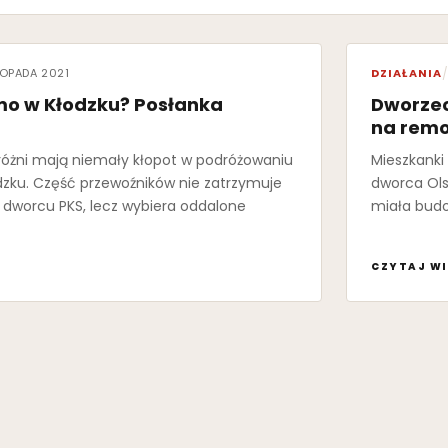
TOPADA 2021
DZIAŁANIA
/
o w Kłodzku? Posłanka
Dworzec
na rem
różni mają niemały kłopot w podróżowaniu
Mieszkanki
zku. Część przewoźników nie zatrzymuje
dworca Ols
 dworcu PKS, lecz wybiera oddalone
miała bud
CZYTAJ WI