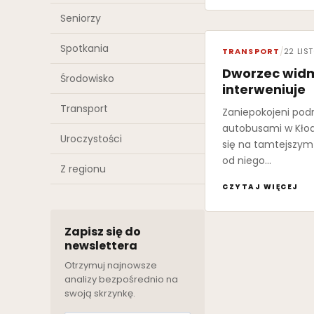
Seniorzy
Spotkania
TRANSPORT
/
22 LIS
Dworzec widm
Środowisko
interweniuje
Transport
Zaniepokojeni pod
autobusami w Kłod
Uroczystości
się na tamtejszym
od niego…
Z regionu
CZYTAJ WIĘCEJ
Zapisz się do
newslettera
Otrzymuj najnowsze
analizy bezpośrednio na
swoją skrzynkę.