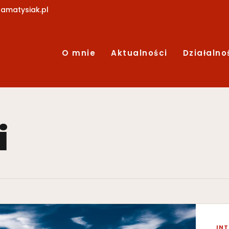
amatysiak.pl
O mnie
Aktualności
Działalno
i
IN