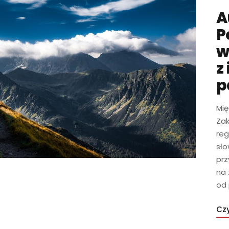
A
P
w
z
p
Mi
Zak
reg
sło
prz
na
od 
Czy