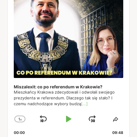
Miszalexit: co po referendum w Krakowie?
Mieszkańcy Krakowa zdecydowali i odwołali swojego
prezydenta w referendum. Dlaczego tak się stało? I
czemu nadchodzące wybory budzą
[...]
1
x
Skip
Play
Jump
Change
Share
Playback
This
Backward
Pause
Forward
00:00
Rate
09:48
Episod