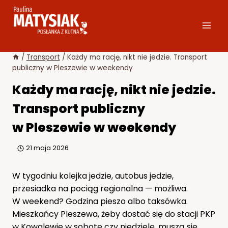
Przejdź
do
treści
/
Transport
/
Każdy ma rację, nikt nie jedzie. Transport
publiczny w Pleszewie w weekendy
Każdy ma rację, nikt nie jedzie.
Transport publiczny
w Pleszewie w weekendy
21 maja 2026
W tygodniu kolejka jedzie, autobus jedzie,
przesiadka na pociąg regionalna — możliwa.
W weekend? Godzina pieszo albo taksówka.
Mieszkańcy Pleszewa, żeby dostać się do stacji PKP
w Kowalewie w sobotę czy niedzielę, muszą się