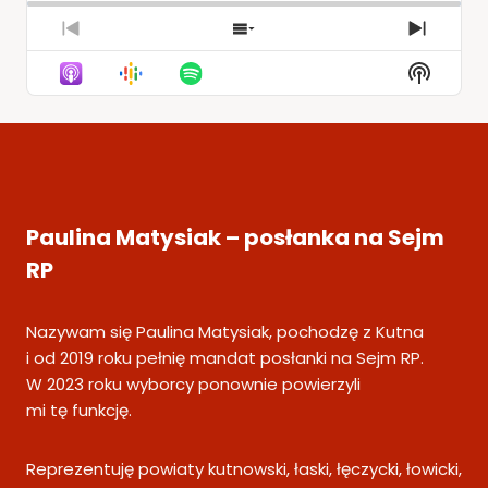
Previous
Show
Next
Episode
Episodes
Episod
Show
List
Podcas
Informa
Paulina Matysiak – posłanka na Sejm
RP
Nazywam się Paulina Matysiak, pochodzę z Kutna
i od 2019 roku pełnię mandat posłanki na Sejm RP.
W 2023 roku wyborcy ponownie powierzyli
mi tę funkcję.
Reprezentuję powiaty kutnowski, łaski, łęczycki, łowicki,