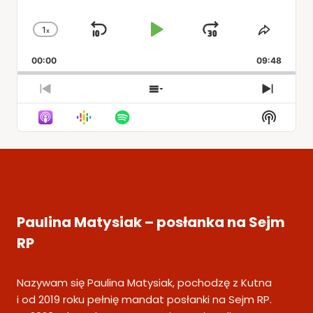
1
x
Skip
Play
Jump
Change
Share
Playback
This
Backward
Pause
Forward
00:00
Rate
09:48
Episod
Previous
Show
Next
Episode
Episodes
Episod
Show
List
Podcas
Informa
Paulina Matysiak – posłanka na Sejm
RP
Nazywam się Paulina Matysiak, pochodzę z Kutna
i od 2019 roku pełnię mandat posłanki na Sejm RP.