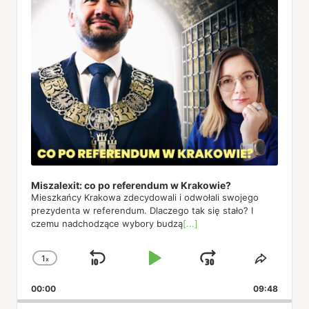
Miszalexit: co po referendum w Krakowie?
Mieszkańcy Krakowa zdecydowali i odwołali swojego
prezydenta w referendum. Dlaczego tak się stało? I
czemu nadchodzące wybory budzą
[...]
1
x
Skip
Play
Jump
Change
Share
Playback
This
Backward
Pause
Forward
00:00
Rate
09:48
Episod