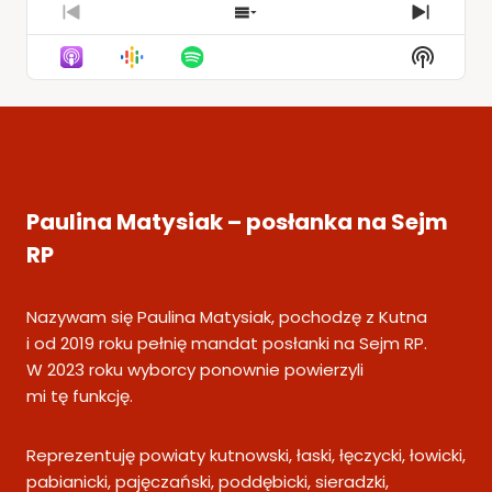
Previous
Show
Next
Episode
Episodes
Episod
Show
List
Podcas
Informa
Paulina Matysiak – posłanka na Sejm
RP
Nazywam się Paulina Matysiak, pochodzę z Kutna
i od 2019 roku pełnię mandat posłanki na Sejm RP.
W 2023 roku wyborcy ponownie powierzyli
mi tę funkcję.
Reprezentuję powiaty kutnowski, łaski, łęczycki, łowicki,
pabianicki, pajęczański, poddębicki, sieradzki,