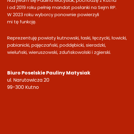
Nazywam się Paulina Matysiak, pochodzę z Kutna
i od 2019 roku pełnię mandat posłanki na Sejm RP.
W 2023 roku wyborcy ponownie powierzyli
mi tę funkcję.
Reprezentuję powiaty kutnowski, łaski, łęczycki, łowicki,
pabianicki, pajęczański, poddębicki, sieradzki,
wieluński, wieruszowski, zduńskowolski i zgierski.
Biuro Poselskie Pauliny Matysiak
ul. Narutowicza 20
99-300 Kutno