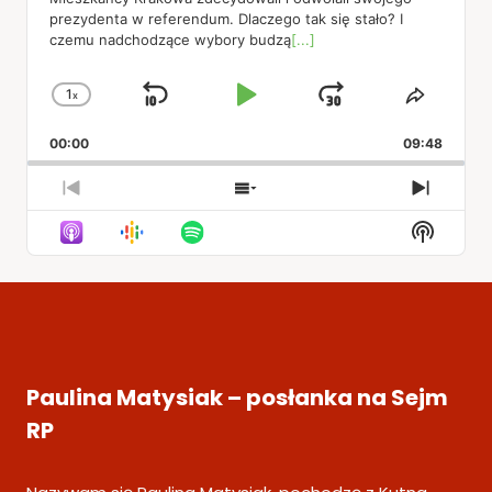
prezydenta w referendum. Dlaczego tak się stało? I
czemu nadchodzące wybory budzą
[...]
1
x
Skip
Play
Jump
Change
Share
Playback
This
Backward
Pause
Forward
00:00
Rate
09:48
Episod
Previous
Show
Next
Episode
Episodes
Episod
Show
List
Podcas
Informa
Paulina Matysiak – posłanka na Sejm
RP