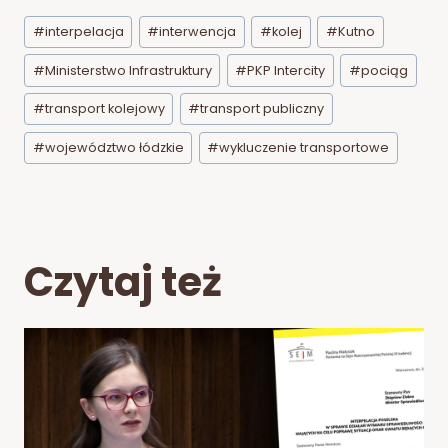
Tagi
#
interpelacja
#
interwencja
#
kolej
#
Kutno
wpisu:
#
Ministerstwo Infrastruktury
#
PKP Intercity
#
pociąg
#
transport kolejowy
#
transport publiczny
#
województwo łódzkie
#
wykluczenie transportowe
Czytaj też