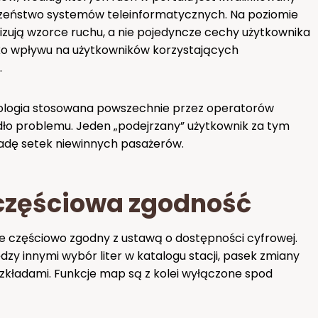
eczeństwo systemów teleinformatycznych. Na poziomie
ują wzorce ruchu, a nie pojedyncze cechy użytkownika
yko wpływu na użytkowników korzystających
.
nologia stosowana powszechnie przez operatorów
dło problemu. Jeden „podejrzany” użytkownik za tym
dę setek niewinnych pasażerów.
częściowa zgodność
nie częściowo zgodny z ustawą o dostępności cyfrowej.
 innymi wybór liter w katalogu stacji, pasek zmiany
ozkładami. Funkcje map są z kolei wyłączone spod