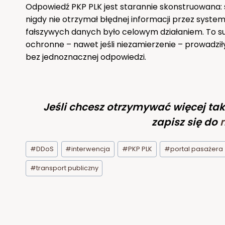
Odpowiedź PKP PLK jest starannie skonstruowana: s
nigdy nie otrzymał błędnej informacji przez syst
fałszywych danych było celowym działaniem. To sub
ochronne – nawet jeśli niezamierzenie – prowadził
bez jednoznacznej odpowiedzi.
Jeśli chcesz otrzymywać więcej tak
zapisz się do
Tagi
#
DDoS
#
interwencja
#
PKP PLK
#
portal pasażera
wpisu:
#
transport publiczny