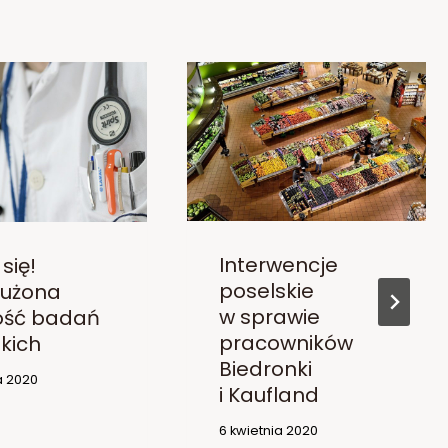
Interwencje
się!
poselskie
łużona
w sprawie
ość badań
pracowników
kich
Biedronki
a 2020
i Kaufland
6 kwietnia 2020