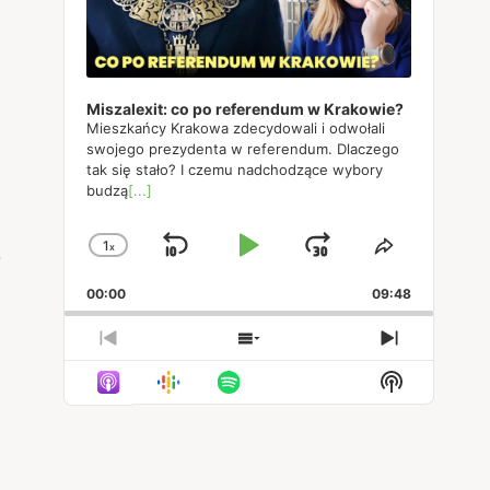
Miszalexit: co po referendum w Krakowie?
Mieszkańcy Krakowa zdecydowali i odwołali
swojego prezydenta w referendum. Dlaczego
tak się stało? I czemu nadchodzące wybory
budzą
[...]
1
x
Skip
Play
Jump
Change
Share
e
Playback
This
Backward
Pause
Forward
00:00
Rate
09:48
Episode
Previous
Show
Next
Episode
Episodes
Episode
Show
List
Podcast
Informatio