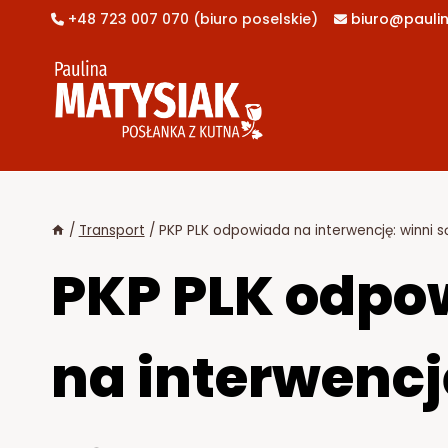
Przejdź
+48 723 007 070 (biuro poselskie)
biuro@paulin


do
treści
/
Transport
/
PKP PLK odpowiada na interwencję: winni są
PKP PLK odpo
na interwencj