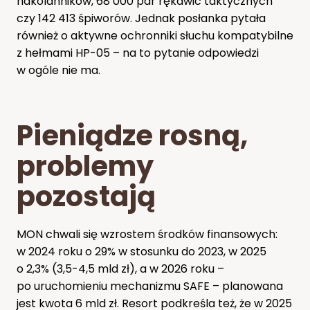
nakolanników, 68 000 par rękawic taktycznych
czy 142 413 śpiworów. Jednak posłanka pytała
również o aktywne ochronniki słuchu kompatybilne
z hełmami HP-05 – na to pytanie odpowiedzi
w ogóle nie ma.
Pieniądze rosną,
problemy
pozostają
MON chwali się wzrostem środków finansowych:
w 2024 roku o 29% w stosunku do 2023, w 2025
o 2,3% (3,5-4,5 mld zł), a w 2026 roku –
po uruchomieniu mechanizmu SAFE – planowana
jest kwota 6 mld zł. Resort podkreśla też, że w 2025