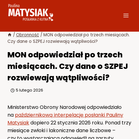
Przejdź
do
treści
/
Obronność
/
MON odpowiedział po trzech miesiącach.
Czy dane o SZPEJ rozwiewają wątpliwości?
MON odpowiedział po trzech
miesiącach. Czy dane o SZPEJ
rozwiewają wątpliwości?
5 lutego 2026
Ministerstwo Obrony Narodowej odpowiedziało
na
październikową interpelację posłanki Pauliny
Matysiak
dopiero 22 stycznia 2026 roku. Ponad trzy
miesiące zwłoki i lakoniczne dane liczbowe –
czy to wystarczająca odpowiedź na zarzuty