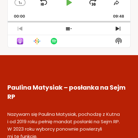
1
x
Skip
Play
Jump
Change
Share
Playback
This
Backward
Pause
Forward
00:00
Rate
09:48
Episod
Previous
Show
Next
Episode
Episodes
Episod
Show
List
Podcas
Informa
Paulina Matysiak – posłanka na Sejm
RP
Nazywam się Paulina Matysiak, pochodzę z Kutna
i od 2019 roku pełnię mandat posłanki na Sejm RP.
W 2023 roku wyborcy ponownie powierzyli
mi tę funkcję.