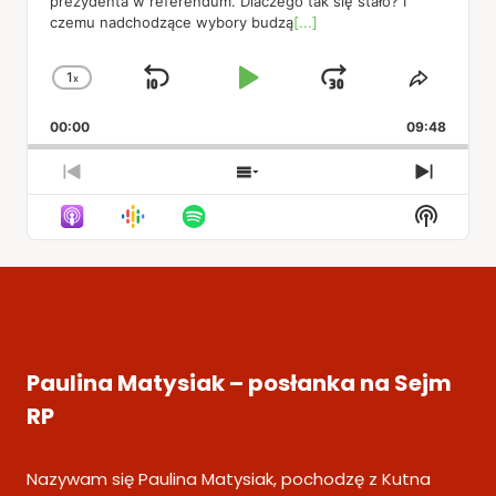
prezydenta w referendum. Dlaczego tak się stało? I
czemu nadchodzące wybory budzą
[...]
1
x
Skip
Play
Jump
Change
Share
Playback
This
Backward
Pause
Forward
00:00
Rate
09:48
Episod
Previous
Show
Next
Episode
Episodes
Episod
Show
List
Podcas
Informa
Paulina Matysiak – posłanka na Sejm
RP
Nazywam się Paulina Matysiak, pochodzę z Kutna