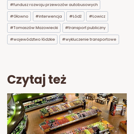
Tagi
#
fundusz rozwoju przewozów autobusowych
wpisu:
#
Głowno
#
interwencja
#
Łódź
#
Łowicz
#
Tomaszów Mazowiecki
#
transport publiczny
#
województwo łódzkie
#
wykluczenie transportowe
Czytaj też