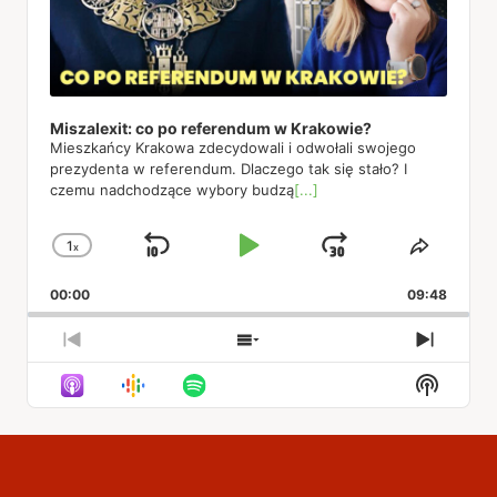
Miszalexit: co po referendum w Krakowie?
Mieszkańcy Krakowa zdecydowali i odwołali swojego
prezydenta w referendum. Dlaczego tak się stało? I
czemu nadchodzące wybory budzą
[...]
1
x
Skip
Play
Jump
Change
Share
Playback
This
Backward
Pause
Forward
00:00
Rate
09:48
Episod
Previous
Show
Next
Episode
Episodes
Episod
Show
List
Podcas
Informa