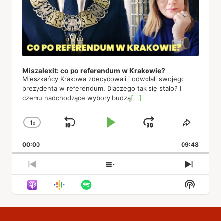
Miszalexit: co po referendum w Krakowie?
Mieszkańcy Krakowa zdecydowali i odwołali swojego
prezydenta w referendum. Dlaczego tak się stało? I
czemu nadchodzące wybory budzą
[...]
1
x
Skip
Play
Jump
Change
Share
Playback
This
Backward
Pause
Forward
00:00
Rate
09:48
Episod
Previous
Show
Next
Episode
Episodes
Episod
Show
List
Podcas
Informa