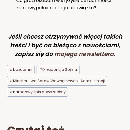
Co grozi osobom w kryzysie bezdomności
za niewypełnienie tego obowiązku?
Jeśli chcesz otrzymywać więcej takich
treści i być na bieżąco z nowościami,
zapisz się do
mojego newslettera
.
Tagi
#
bezdomni
#
IX kadencja Sejmu
wpisu:
#
Ministerstwo Spraw Wewnętrznych i Administracji
#
narodowy spis powszechny