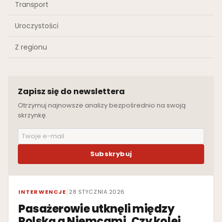
Transport
Uroczystości
Z regionu
Zapisz się do newslettera
Otrzymuj najnowsze analizy bezpośrednio na swoją
skrzynkę.
Subskrybuj
WYRÓŻNIONE
INTERWENCJE
/
28 STYCZNIA 2026
Pasażerowie utknęli między
Polską a Niemcami. Czy kolej