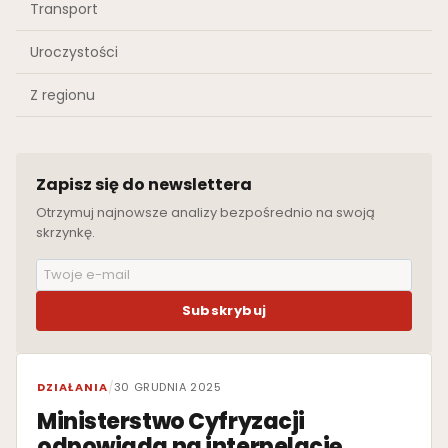
Transport
Uroczystości
Z regionu
Zapisz się do newslettera
Otrzymuj najnowsze analizy bezpośrednio na swoją
skrzynkę.
Subskrybuj
WYRÓŻNIONE
DZIAŁANIA
/
30 GRUDNIA 2025
Ministerstwo Cyfryzacji
odpowiada na interpelację