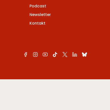
Podcast
Newsletter
Kontakt
Polityka Prywatności
Polityka cookies
Deklaracja dostępności
© 2026 PAULINA MATYSIAK - Projekt i wykonanie:
MARU digital