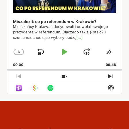
Miszalexit: co po referendum w Krakowie?
Mieszkańcy Krakowa zdecydowali i odwołali swojego
prezydenta w referendum. Dlaczego tak się stało? I
czemu nadchodzące wybory budzą
[...]
1
x
Skip
Play
Jump
Change
Share
Playback
This
Backward
Pause
Forward
00:00
Rate
09:48
Episod
Previous
Show
Next
Episode
Episodes
Episod
Show
List
Podcas
Informa