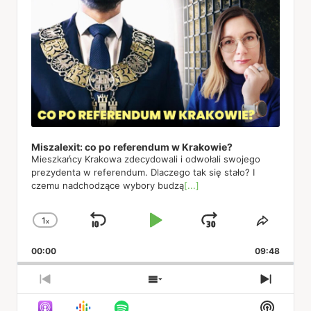
Miszalexit: co po referendum w Krakowie?
Mieszkańcy Krakowa zdecydowali i odwołali swojego
prezydenta w referendum. Dlaczego tak się stało? I
czemu nadchodzące wybory budzą
[...]
1
x
Skip
Play
Jump
Change
Share
Playback
This
Backward
Pause
Forward
00:00
Rate
09:48
Episod
Previous
Show
Next
Episode
Episodes
Episod
Show