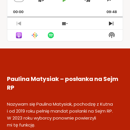
Skip
Play
Jump
Change
Share
Playback
This
Backward
Pause
Forward
00:00
Rate
09:48
Episod
Previous
Show
Next
Episode
Episodes
Episod
Show
List
Podcas
Informa
Paulina Matysiak – posłanka na Sejm
RP
Nazywam się Paulina Matysiak, pochodzę z Kutna
i od 2019 roku pełnię mandat posłanki na Sejm RP.
W 2023 roku wyborcy ponownie powierzyli
mi tę funkcję.