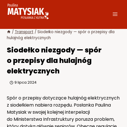
Przejdź
do
treści
/
Transport
/
Siodełko niezgody — spór o przepisy dla
hulajnóg elektrycznych
Siodełko niezgody — spór
o przepisy dla hulajnóg
elektrycznych
9 lipca 2024
Spór o przepisy dotyczące hulajnóg elektrycznych
z siodełkiem nabiera rozpędu. Posłanka Paulina
Matysiak w swojej kolejnej interpelacji
do Ministerstwa Infrastruktury porusza problem,
który dotyka głównie seniorów. Obecne regulacje