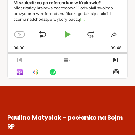
Miszalexit: co po referendum w Krakowie?
Mieszkańcy Krakowa zdecydowali i odwołali swojego
prezydenta w referendum. Dlaczego tak się stało? I
czemu nadchodzące wybory budzą
[...]
1
x
Skip
Play
Jump
Change
Share
Playback
This
Backward
Pause
Forward
00:00
Rate
09:48
Episod
Previous
Show
Next
Episode
Episodes
Episod
Show
List
Podcas
Informa
Paulina Matysiak – posłanka na Sejm
RP