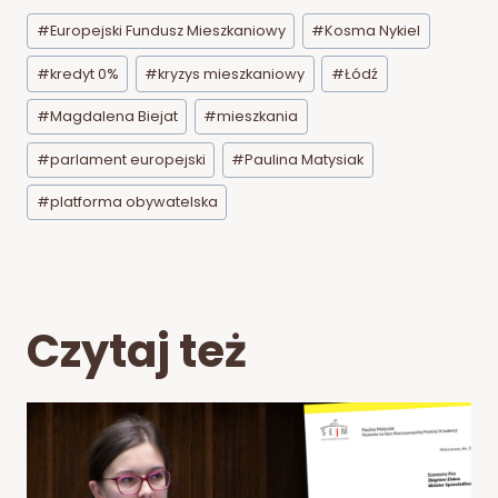
Tagi
#
Europejski Fundusz Mieszkaniowy
#
Kosma Nykiel
wpisu:
#
kredyt 0%
#
kryzys mieszkaniowy
#
Łódź
#
Magdalena Biejat
#
mieszkania
#
parlament europejski
#
Paulina Matysiak
#
platforma obywatelska
Czytaj też