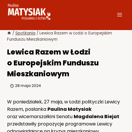
Przejdź
do
treści
/
Spotkania
/
Lewica Razem w Łodzi o Europejskim
Funduszu Mieszkaniowym
Lewica Razem w Łodzi
o Europejskim Funduszu
Mieszkaniowym
28 maja 2024
W poniedziałek, 27 maja, w Łodzi polityczki Lewicy
Razem, posłanka
Paulina Matysiak
oraz wicemarszałkini Senatu
Magdalena Biejat
przedstawiły propozycje programowe Lewicy
odpowiadające na kryzys mieszkaniowy.