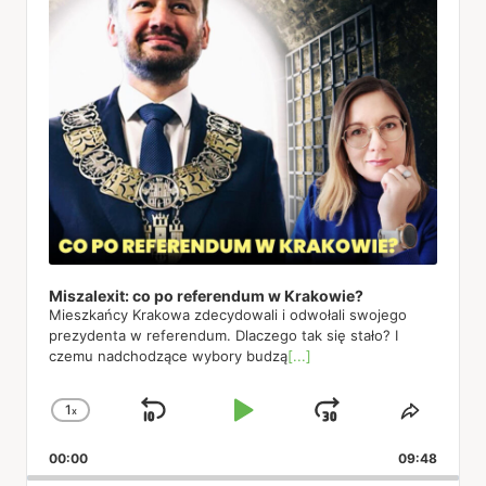
Miszalexit: co po referendum w Krakowie?
Mieszkańcy Krakowa zdecydowali i odwołali swojego
prezydenta w referendum. Dlaczego tak się stało? I
czemu nadchodzące wybory budzą
[...]
1
x
Skip
Play
Jump
Change
Share
Playback
This
Backward
Pause
Forward
00:00
Rate
09:48
Episod