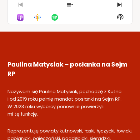
Previous
Show
Next
Episode
Episodes
Episod
Show
List
Podcas
Informa
Paulina Matysiak – posłanka na Sejm
RP
Nazywam się Paulina Matysiak, pochodzę z Kutna
i od 2019 roku pełnię mandat posłanki na Sejm RP.
W 2023 roku wyborcy ponownie powierzyli
mi tę funkcję.
Reprezentuję powiaty kutnowski, łaski, łęczycki, łowicki,
pabianicki, pajęczański, poddębicki, sieradzki,