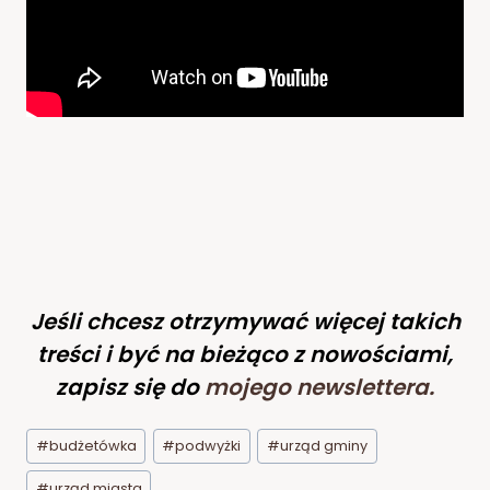
Jeśli chcesz otrzymywać więcej takich
treści i być na bieżąco z nowościami,
zapisz się do
mojego newslettera
.
Tagi
#
budżetówka
#
podwyżki
#
urząd gminy
wpisu:
#
urząd miasta