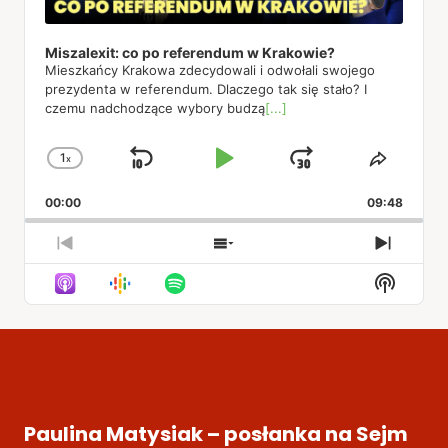
Miszalexit: co po referendum w Krakowie?
Mieszkańcy Krakowa zdecydowali i odwołali swojego
prezydenta w referendum. Dlaczego tak się stało? I
czemu nadchodzące wybory budzą
[...]
1
x
Skip
Play
Jump
Change
Share
Playback
This
Backward
Pause
Forward
00:00
Rate
09:48
Episod
Previous
Show
Next
Episode
Episodes
Episod
Show
List
Podcas
Informa
Paulina Matysiak – posłanka na Sejm