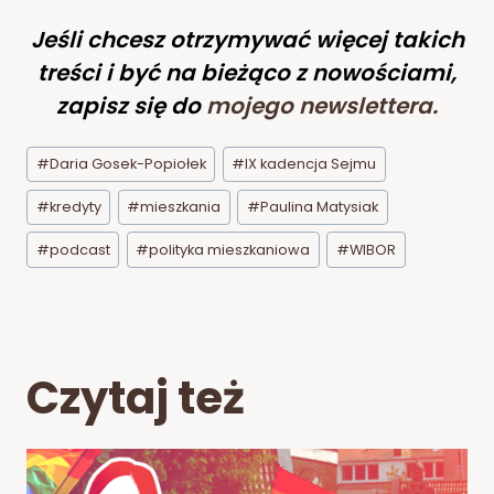
Jeśli chcesz otrzymywać więcej takich
treści i być na bieżąco z nowościami,
zapisz się do
mojego newslettera
.
Tagi
#
Daria Gosek-Popiołek
#
IX kadencja Sejmu
wpisu:
#
kredyty
#
mieszkania
#
Paulina Matysiak
#
podcast
#
polityka mieszkaniowa
#
WIBOR
Czytaj też