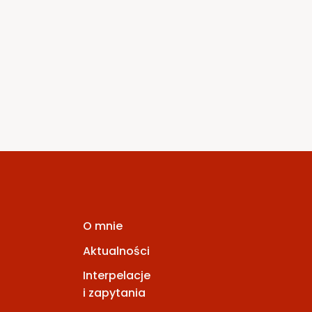
2 kwietnia 2020
antypracow
3 kwietnia 2020
O mnie
Aktualności
Interpelacje
i zapytania