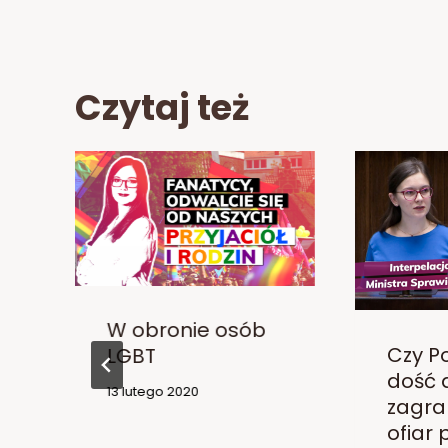
Czytaj też
W obronie osób
Czy Po
LGBT
dość 
13 lutego 2020
zagra
ofiar