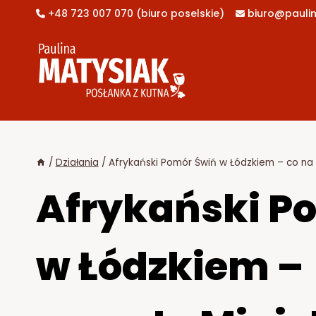
Przejdź
+48 723 007 070 (biuro poselskie)
biuro@paulin


do
treści
/
Działania
/
Afrykański Pomór Świń w Łódzkiem – co na 
Afrykański P
w Łódzkiem –