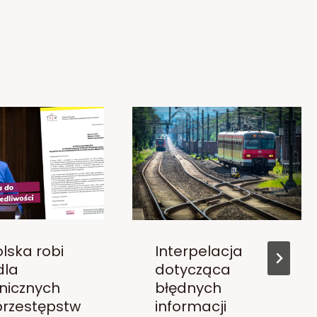
lska robi
Interpelacja
dla
dotycząca
nicznych
błędnych
 przestępstw
informacji