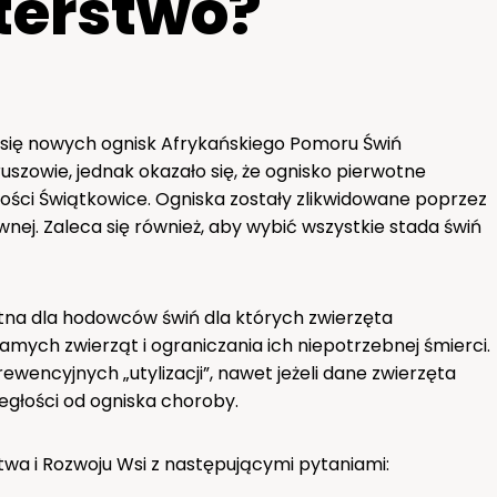
sterstwo?
 się nowych ognisk Afrykańskiego Pomoru Świń
uszowie, jednak okazało się, że ognisko pierwotne
wości Świątkowice. Ogniska zostały zlikwidowane poprzez
wnej. Zaleca się również, aby wybić wszystkie stada świń
totna dla hodowców świń dla których zwierzęta
amych zwierząt i ograniczania ich niepotrzebnej śmierci.
wencyjnych „utylizacji”, nawet jeżeli dane zwierzęta
ległości od ogniska choroby.
twa i Rozwoju Wsi z następującymi pytaniami: