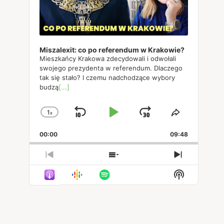
Miszalexit: co po referendum w Krakowie?
Mieszkańcy Krakowa zdecydowali i odwołali
swojego prezydenta w referendum. Dlaczego
tak się stało? I czemu nadchodzące wybory
budzą
[...]
1
x
Skip
Play
Jump
Change
Share
Playback
This
Backward
Pause
Forward
00:00
Rate
09:48
Episode
Previous
Show
Next
Episode
Episodes
Episode
Show
List
Podcast
Informatio