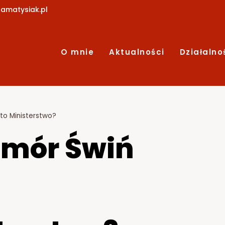
amatysiak.pl
O mnie
Aktualności
Działalno
to Ministerstwo?
omór Świń