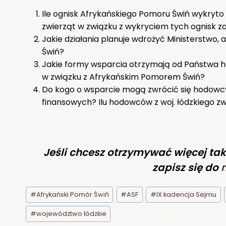
Ile ognisk Afrykańskiego Pomoru Świń wykryto
zwierząt w związku z wykryciem tych ognisk za
Jakie działania planuje wdrożyć Ministerstwo
Świń?
Jakie formy wsparcia otrzymają od Państwa ho
w związku z Afrykańskim Pomorem Świń?
Do kogo o wsparcie mogą zwrócić się hodowc
finansowych? Ilu hodowców z woj. łódzkiego z
Jeśli chcesz otrzymywać więcej tak
zapisz się do
Tagi
#
Afrykański Pomór Świń
#
ASF
#
IX kadencja Sejmu
wpisu:
#
województwo łódzkie