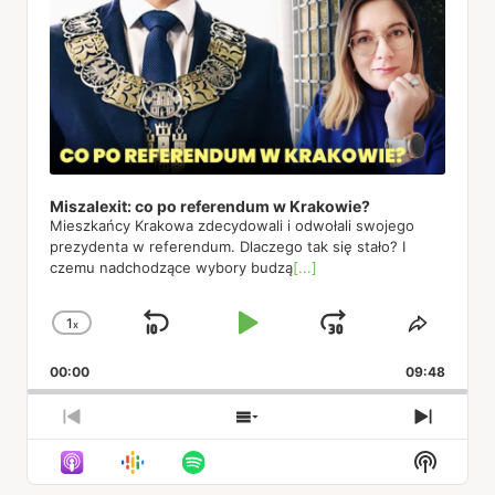
Miszalexit: co po referendum w Krakowie?
Mieszkańcy Krakowa zdecydowali i odwołali swojego
prezydenta w referendum. Dlaczego tak się stało? I
czemu nadchodzące wybory budzą
[...]
1
x
Skip
Play
Jump
Change
Share
Playback
This
Backward
Pause
Forward
00:00
Rate
09:48
Episod
Previous
Show
Next
Episode
Episodes
Episod
Show
List
Podcas