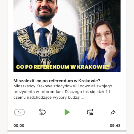
Miszalexit: co po referendum w Krakowie?
Mieszkańcy Krakowa zdecydowali i odwołali swojego
prezydenta w referendum. Dlaczego tak się stało? I
czemu nadchodzące wybory budzą
[...]
1
x
Skip
Play
Jump
Change
Share
Playback
This
Backward
Pause
Forward
00:00
Rate
09:48
Episod