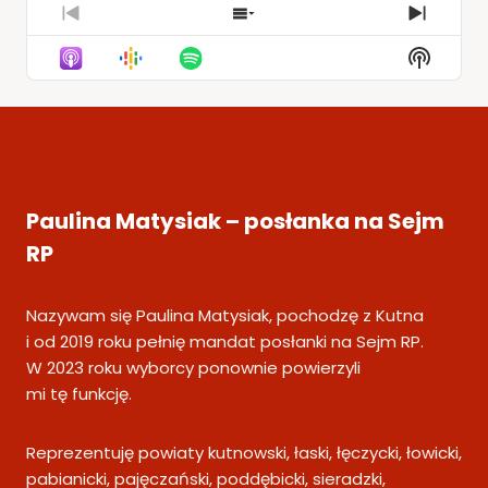
Previous
Show
Next
Episode
Episodes
Episod
Show
List
Podcas
Informa
Paulina Matysiak – posłanka na Sejm
RP
Nazywam się Paulina Matysiak, pochodzę z Kutna
i od 2019 roku pełnię mandat posłanki na Sejm RP.
W 2023 roku wyborcy ponownie powierzyli
mi tę funkcję.
Reprezentuję powiaty kutnowski, łaski, łęczycki, łowicki,
pabianicki, pajęczański, poddębicki, sieradzki,