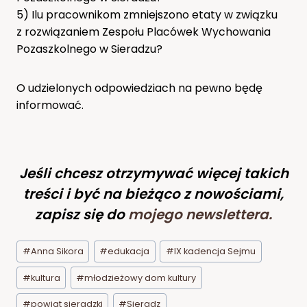
5) Ilu pracownikom zmniejszono etaty w związku
z rozwiązaniem Zespołu Placówek Wychowania
Pozaszkolnego w Sieradzu?
O udzielonych odpowiedziach na pewno będę
informować.
Jeśli chcesz otrzymywać więcej takich
treści i być na bieżąco z nowościami,
zapisz się do
mojego newslettera
.
Tagi
#
Anna Sikora
#
edukacja
#
IX kadencja Sejmu
wpisu:
#
kultura
#
młodzieżowy dom kultury
#
powiat sieradzki
#
Sieradz