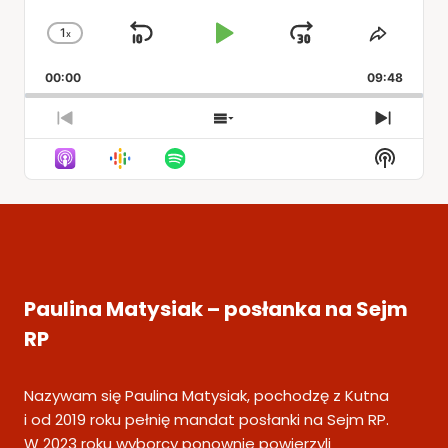
1
x
Skip
Play
Jump
Change
Share
Playback
This
Backward
Pause
Forward
00:00
Rate
09:48
Episod
Previous
Show
Next
Episode
Episodes
Episod
Show
List
Podcas
Informa
Paulina Matysiak – posłanka na Sejm
RP
Nazywam się Paulina Matysiak, pochodzę z Kutna
i od 2019 roku pełnię mandat posłanki na Sejm RP.
W 2023 roku wyborcy ponownie powierzyli