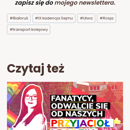
zapisz się do
mojego newslettera
.
Tagi
#
Białoruś
#
IX kadencja Sejmu
#
Litwa
#
Rosja
wpisu:
#
transport kolejowy
Czytaj też