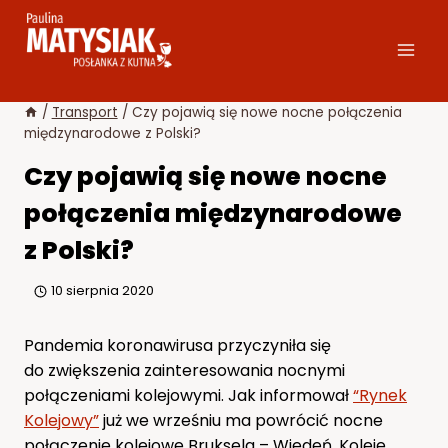
Przejdź
do
treści
/
Transport
/
Czy pojawią się nowe nocne połączenia
międzynarodowe z Polski?
Czy pojawią się nowe nocne
połączenia międzynarodowe
z Polski?
10 sierpnia 2020
Pandemia koronawirusa przyczyniła się
do zwiększenia zainteresowania nocnymi
połączeniami kolejowymi. Jak informował
“Rynek
Kolejowy”
już we wrześniu ma powrócić nocne
połączenie kolejowe Bruksela – Wiedeń. Koleje