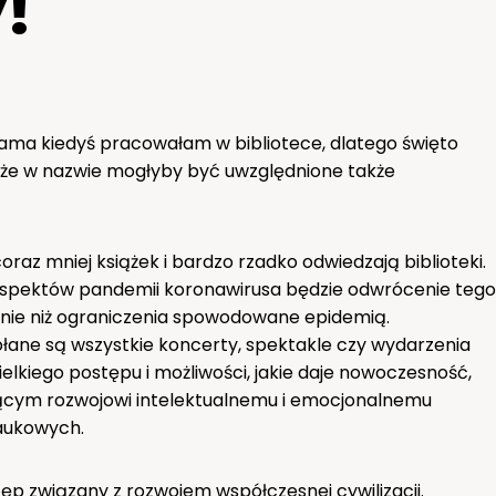
y!
. Sama kiedyś pracowałam w bibliotece, dlatego święto
m, że w nazwie mogłyby być uwzględnione także
coraz mniej książek i bardzo rzadko odwiedzają biblioteki.
 aspektów pandemii koronawirusa będzie odwrócenie tego
nie niż ograniczenia spowodowane epidemią.
łane są wszystkie koncerty, spektakle czy wydarzenia
elkiego postępu i możliwości, jakie daje nowoczesność,
ącym rozwojowi intelektualnemu i emocjonalnemu
naukowych.
tęp związany z rozwojem współczesnej cywilizacji.