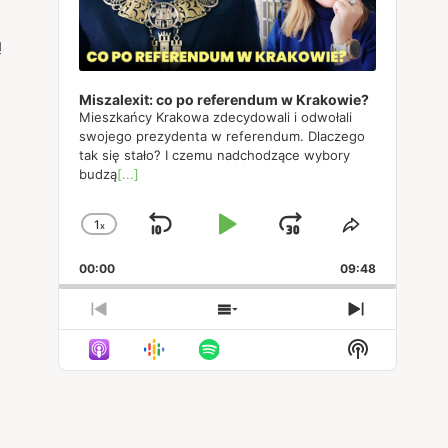
ą
Miszalexit: co po referendum w Krakowie?
Mieszkańcy Krakowa zdecydowali i odwołali
swojego prezydenta w referendum. Dlaczego
tak się stało? I czemu nadchodzące wybory
budzą
[...]
1
x
Skip
Play
Jump
Change
Share
Playback
This
Backward
Pause
Forward
00:00
Rate
09:48
Episode
Previous
Show
Next
Episode
Episodes
Episode
Show
List
Podcast
Informatio