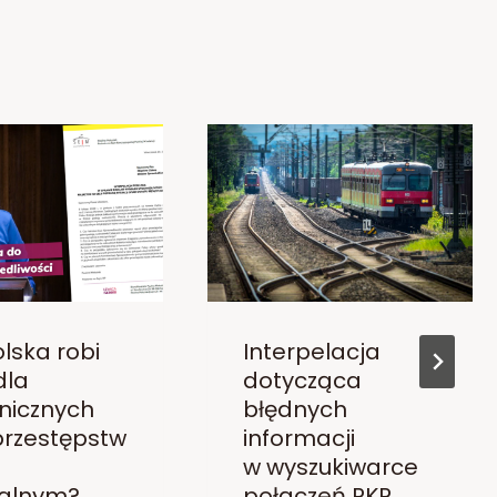
lska robi
Interpelacja
dla
dotycząca
nicznych
błędnych
 przestępstw
informacji
w wyszukiwarce
alnym?
połączeń PKP