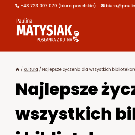
Przejdź
+48 723 007 070 (biuro poselskie)
biuro@paulin


do
treści
/
Kultura
/
Najlepsze życzenia dla wszystkich bibliotekare
Najlepsze życ
wszystkich bi