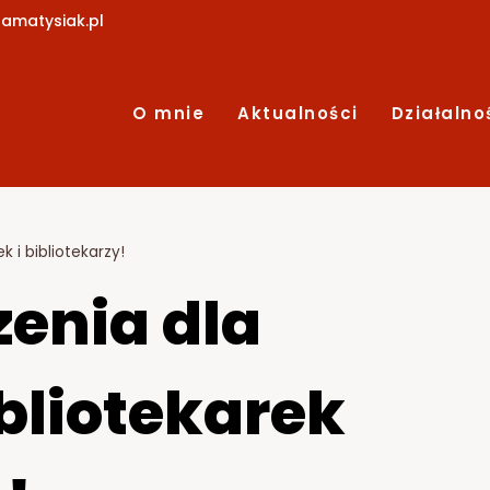
amatysiak.pl
O mnie
Aktualności
Działalno
k i bibliotekarzy!
zenia dla
bliotekarek