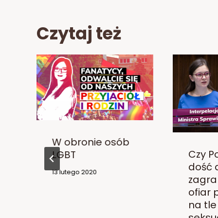
Czytaj też
W obronie osób
Czy Po
LGBT
dość 
13 lutego 2020
zagra
ofiar
na tle
seksu