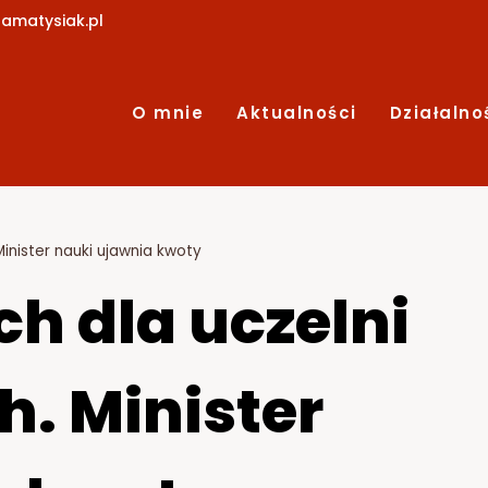
amatysiak.pl
O mnie
Aktualności
Działalno
Minister nauki ujawnia kwoty
ch dla uczelni
. Minister