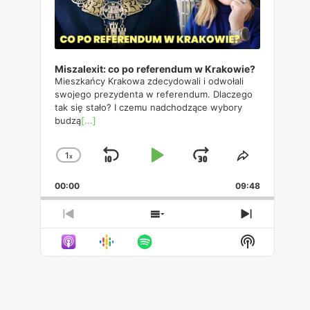
Miszalexit: co po referendum w Krakowie?
Mieszkańcy Krakowa zdecydowali i odwołali
swojego prezydenta w referendum. Dlaczego
tak się stało? I czemu nadchodzące wybory
budzą
[...]
1
x
Skip
Play
Jump
Change
Share
Playback
This
Backward
Pause
Forward
00:00
Rate
09:48
Episode
Previous
Show
Next
Episode
Episodes
Episode
Show
List
Podcast
Informatio