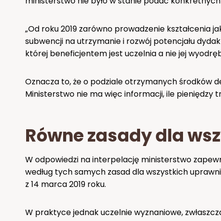
ministerstwo nie było w stanie podać konkretnych
„Od roku 2019 zarówno prowadzenie kształcenia jak
subwencji na utrzymanie i rozwój potencjału dyd
której beneficjentem jest uczelnia a nie jej wyodrę
Oznacza to, że o podziale otrzymanych środków d
Ministerstwo nie ma więc informacji, ile pieniędzy t
Równe zasady dla wsz
W odpowiedzi na interpelację ministerstwo zapewn
według tych samych zasad dla wszystkich uprawn
z 14 marca 2019 roku.
W praktyce jednak uczelnie wyznaniowe, zwłaszcza