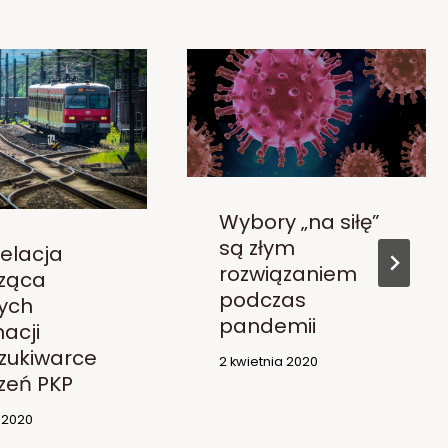
Wybory „na siłę”
są złym
pelacja
rozwiązaniem
ząca
podczas
ych
pandemii
acji
zukiwarce
2 kwietnia 2020
zeń PKP
 2020