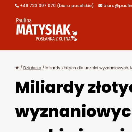
Przejdź
+48 723 007 070 (biuro poselskie)
biuro@paulin


do
treści
/
Działania
/
Miliardy złotych dla uczelni wyznaniowych. 
Miliardy złoty
wyznaniowych