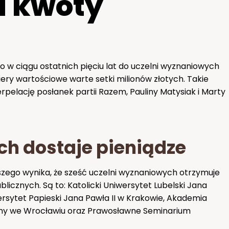
a kwoty
ło w ciągu ostatnich pięciu lat do uczelni wyznaniowych
ry wartościowe warte setki milionów złotych. Takie
rpelację posłanek partii Razem, Pauliny Matysiak i Marty
ach dostaje pieniądze
ższego wynika, że sześć uczelni wyznaniowych otrzymuje
licznych. Są to: Katolicki Uniwersytet Lubelski Jana
ersytet Papieski Jana Pawła II w Krakowie, Akademia
czny we Wrocławiu oraz Prawosławne Seminarium