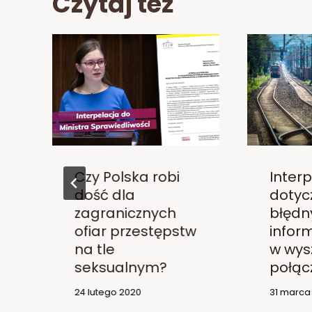
Czytaj też
Czy Polska robi
Inter
dość dla
dotyc
zagranicznych
błędn
ofiar przestępstw
inform
na tle
w wys
seksualnym?
połąc
24 lutego 2020
31 marca