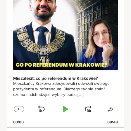
Miszalexit: co po referendum w Krakowie?
Mieszkańcy Krakowa zdecydowali i odwołali swojego
prezydenta w referendum. Dlaczego tak się stało? I
czemu nadchodzące wybory budzą
[...]
1
x
Skip
Play
Jump
Change
Share
Playback
This
Backward
Pause
Forward
00:00
Rate
09:48
Episod