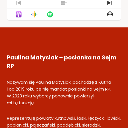
Previous
Show
Next
Episode
Episodes
Episod
Show
List
Podcas
Informa
Paulina Matysiak – posłanka na Sejm
RP
Nazywam się Paulina Matysiak, pochodzę z Kutna
i od 2019 roku pełnię mandat posłanki na Sejm RP.
W 2023 roku wyborcy ponownie powierzyli
mi tę funkcję.
Reprezentuję powiaty kutnowski, łaski, łęczycki, łowicki,
pabianicki, pajęczański, poddębicki, sieradzki,