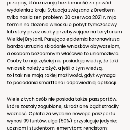
przepisy, które uznają bezdomność za powód
wydalenia z kraju. Sytuacja związana z Brexitem
tylko nasila ten problem. 30 czerwca 2021 r. mija
termin na złożenie wniosku o pobyt tymczasowy
lub stały przez osoby przebywające na terytorium
Wielkiej Brytanii. Panująca epidemia koronawirusa
bardzo utrudnia składanie wniosków obywatelom,
a osobom bezdomnym właściwie to uniemożliwia.
Osoby te najczęściej nie posiadają wiedzy, że taki
wniosek należy złożyć, a jeśli o tym wiedzą,
to i tak nie mają takiej możliwości, gdyż wymaga
to posiadania smartfona i odpowiedniej aplikacji.
Wiele z tych osób nie posiada także paszportów,
które zostały zagubione, skradzione bądź straciły
ważność. Opłata za wydanie nowego paszportu
wynosi 99 funtów, ulga (50%) przysługuje jedynie:
uczniom i studentom; emerytom; rencistom;