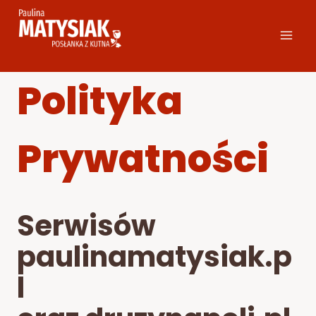
Przejdź
do
treści
Polityka
Prywatności
Serwisów
paulinamatysiak.p
l