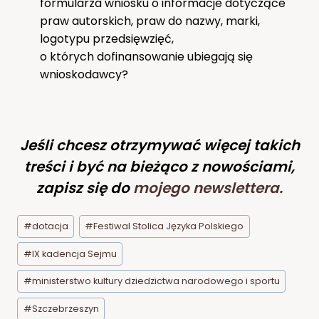
formularza wniosku o informacje dotyczące
praw autorskich, praw do nazwy, marki,
logotypu przedsięwzięć,
o których dofinansowanie ubiegają się
wnioskodawcy?
Jeśli chcesz otrzymywać więcej takich
treści i być na bieżąco z nowościami,
zapisz się do
mojego newslettera
.
Tagi
#
dotacja
#
Festiwal Stolica Języka Polskiego
wpisu:
#
IX kadencja Sejmu
#
ministerstwo kultury dziedzictwa narodowego i sportu
#
Szczebrzeszyn