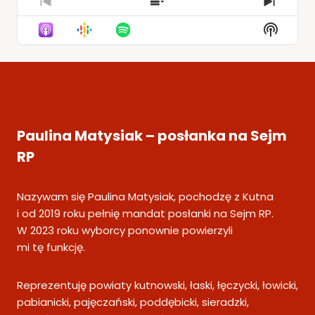
Previous
Show
Next
Episode
Episodes
Episod
Show
List
Podcas
Informa
Paulina Matysiak – posłanka na Sejm
RP
Nazywam się Paulina Matysiak, pochodzę z Kutna
i od 2019 roku pełnię mandat posłanki na Sejm RP.
W 2023 roku wyborcy ponownie powierzyli
mi tę funkcję.
Reprezentuję powiaty kutnowski, łaski, łęczycki, łowicki,
pabianicki, pajęczański, poddębicki, sieradzki,