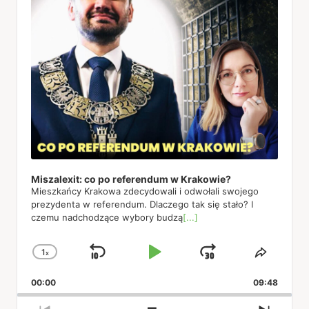
Miszalexit: co po referendum w Krakowie?
Mieszkańcy Krakowa zdecydowali i odwołali swojego
prezydenta w referendum. Dlaczego tak się stało? I
czemu nadchodzące wybory budzą
[...]
1
x
Skip
Play
Jump
Change
Share
Playback
This
Backward
Pause
Forward
00:00
Rate
09:48
Episod