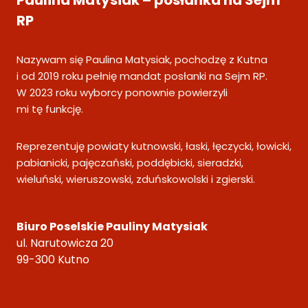
Paulina Matysiak – posłanka na Sejm
RP
Nazywam się Paulina Matysiak, pochodzę z Kutna
i od 2019 roku pełnię mandat posłanki na Sejm RP.
W 2023 roku wyborcy ponownie powierzyli
mi tę funkcję.
Reprezentuję powiaty kutnowski, łaski, łęczycki, łowicki,
pabianicki, pajęczański, poddębicki, sieradzki,
wieluński, wieruszowski, zduńskowolski i zgierski.
Biuro Poselskie Pauliny Matysiak
ul. Narutowicza 20
99-300 Kutno