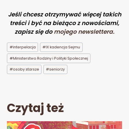
Jeśli chcesz otrzymywać więcej takich
treści i być na bieżąco z nowościami,
zapisz się do
mojego newslettera
.
Tagi
#
interpelacja
#
IX kadencja Sejmu
wpisu:
#
Ministerstwo Rodziny i Polityki Społecznej
#
osoby starsze
#
seniorzy
Czytaj też