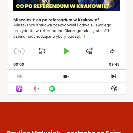
Miszalexit: co po referendum w Krakowie?
Mieszkańcy Krakowa zdecydowali i odwołali swojego
prezydenta w referendum. Dlaczego tak się stało? I
czemu nadchodzące wybory budzą
[...]
1
x
Skip
Play
Jump
Change
Share
Playback
This
Backward
Pause
Forward
00:00
Rate
09:48
Episod
Previous
Show
Next
Episode
Episodes
Episod
Show
List
Podcas
Informa