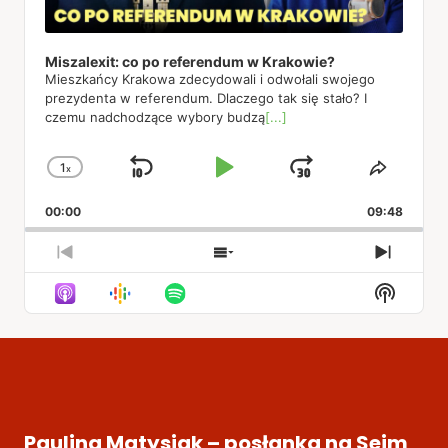
Miszalexit: co po referendum w Krakowie?
Mieszkańcy Krakowa zdecydowali i odwołali swojego
prezydenta w referendum. Dlaczego tak się stało? I
czemu nadchodzące wybory budzą
[...]
1
x
Skip
Play
Jump
Change
Share
Playback
This
Backward
Pause
Forward
00:00
Rate
09:48
Episod
Previous
Show
Next
Episode
Episodes
Episod
Show
List
Podcas
Informa
Paulina Matysiak – posłanka na Sejm