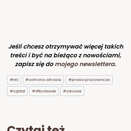
Jeśli chcesz otrzymywać więcej takich
treści i być na bieżąco z nowościami,
zapisz się do
mojego newslettera
.
Tagi
#
nfz
#
ochrona zdrowia
#
prawa pracownicze
wpisu:
#
szpital
#
Włocławek
#
zdrowie
Czytaj też