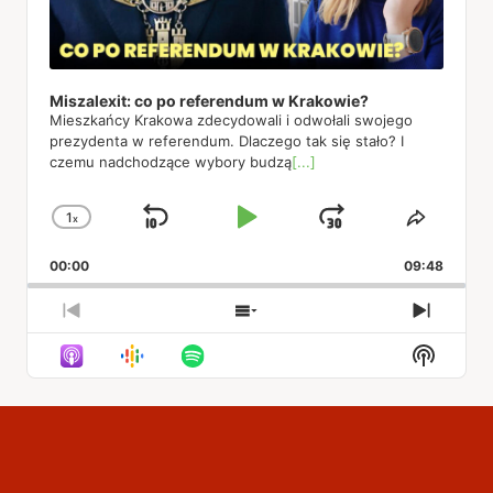
Miszalexit: co po referendum w Krakowie?
Mieszkańcy Krakowa zdecydowali i odwołali swojego
prezydenta w referendum. Dlaczego tak się stało? I
czemu nadchodzące wybory budzą
[...]
1
x
Skip
Play
Jump
Change
Share
Playback
This
Backward
Pause
Forward
00:00
Rate
09:48
Episod
Previous
Show
Next
Episode
Episodes
Episod
Show
List
Podcas
Informa