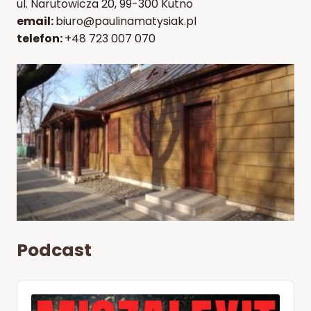
ul. Narutowicza 20, 99-300 Kutno
email:
biuro@paulinamatysiak.pl
telefon:
+48 723 007 070
Podcast
Audio
Player