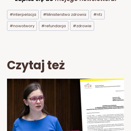
Tagi
#
interpelacja
#
Ministerstwo zdrowia
#
nfz
wpisu:
#
nowotwory
#
refundacja
#
zdrowie
Czytaj też