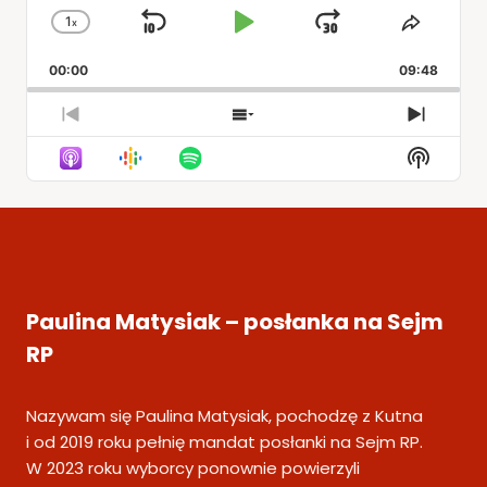
1
x
Skip
Play
Jump
Change
Share
Playback
This
Backward
Pause
Forward
00:00
Rate
09:48
Episod
Previous
Show
Next
Episode
Episodes
Episod
Show
List
Podcas
Informa
Paulina Matysiak – posłanka na Sejm
RP
Nazywam się Paulina Matysiak, pochodzę z Kutna
i od 2019 roku pełnię mandat posłanki na Sejm RP.
W 2023 roku wyborcy ponownie powierzyli