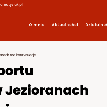
amatysiak.pl
O mnie
Aktualności
Działalno
ranach ma kontynuację
portu
w Jezioranach