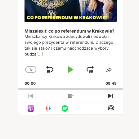
Miszalexit: co po referendum w Krakowie?
Mieszkańcy Krakowa zdecydowali i odwołali
swojego prezydenta w referendum. Dlaczego
tak się stało? I czemu nadchodzące wybory
budzą
[...]
1
x
Skip
Play
Jump
Change
Share
Playback
This
Backward
Pause
Forward
00:00
Rate
09:48
Episode
Previous
Show
Next
Episode
Episodes
Episode
Show
List
Podcast
Informatio