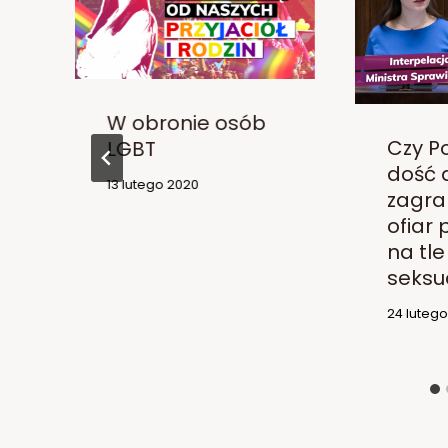
W obronie osób
Czy Po
LGBT
dość 
13 lutego 2020
zagra
ofiar
na tle
seksu
24 luteg