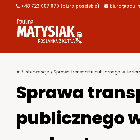
Przejdź
+48 723 007 070 (biuro poselskie)
biuro@paulin


do
treści
/
Interwencje
/
Sprawa transportu publicznego w Jezio
Sprawa trans
publicznego 