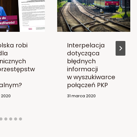
lska robi
Interpelacja
dla
dotycząca
nicznych
błędnych
 przestępstw
informacji
w wyszukiwarce
alnym?
połączeń PKP
o 2020
31 marca 2020