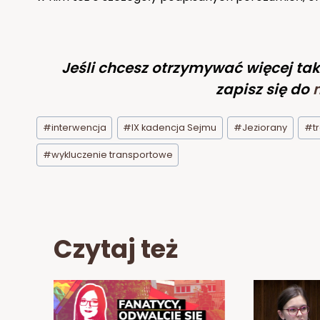
Jeśli chcesz otrzymywać więcej tak
zapisz się do
Tagi
#
interwencja
#
IX kadencja Sejmu
#
Jeziorany
#
t
wpisu:
#
wykluczenie transportowe
Czytaj też