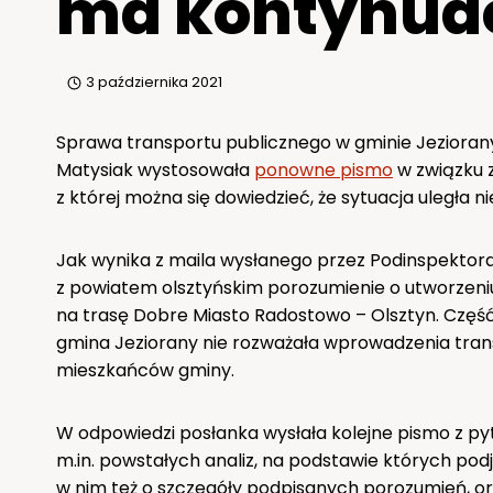
ma kontynua
3 października 2021
Sprawa transportu publicznego w gminie Jeziorany 
Matysiak wystosowała
ponowne pismo
w związku z
z której można się dowiedzieć, że sytuacja uległa 
Jak wynika z maila wysłanego przez Podinspektor
z powiatem olsztyńskim porozumienie o utworzeniu l
na trasę Dobre Miasto Radostowo – Olsztyn. Część
gmina Jeziorany nie rozważała wprowadzenia tran
mieszkańców gminy.
W odpowiedzi posłanka wysłała kolejne pismo z p
m.in. powstałych analiz, na podstawie których pod
w nim też o szczegóły podpisanych porozumień, ora